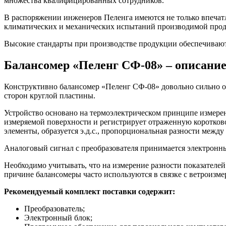
множества квалифицированных сотрудников.
В распоряжении инженеров Пеленга имеются не только впечат
климатических и механических испытаний производимой про
Высокие стандарты при производстве продукции обеспечивают
Балансомер «Пеленг СФ-08» – описание
Конструктивно балансомер «Пеленг СФ-08» довольно сильно от
сторон круглой пластины.
Устройство основано на термоэлектрическом принципе измерен
измеряемой поверхности и регистрирует отраженную коротков
элементы, образуется э.д.с., пропорциональная разности межд
Аналоговый сигнал с преобразователя принимается электронны
Необходимо учитывать, что на измерение разности показателей
причине балансомеры часто используются в связке с ветроизм
Рекомендуемый комплект поставки содержит:
Преобразователь;
Электронный блок;