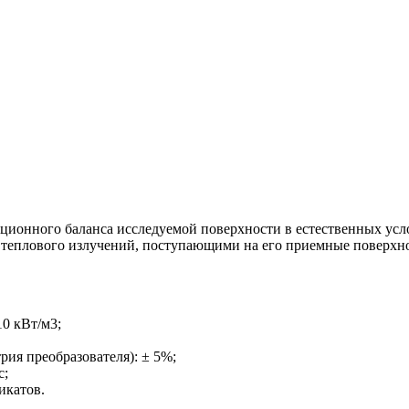
ционного баланса исследуемой поверхности в естественных усло
и теплового излучений, поступающими на его приемные поверхн
10 кВт/м3;
рия преобразователя): ± 5%;
с;
икатов.