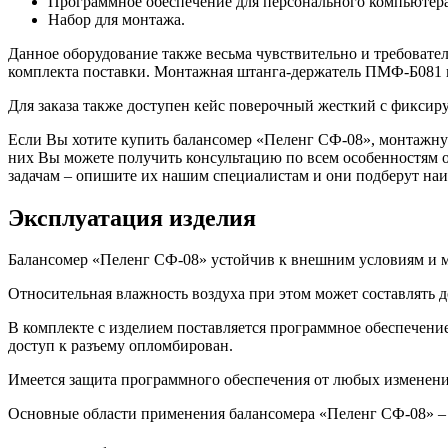
Программное обеспечение для персонального компьютера
Набор для монтажа.
Данное оборудование также весьма чувствительно и требоват
комплекта поставки. Монтажная штанга-держатель ПМФ-Б081 
Для заказа также доступен кейс поверочный жесткий с фикси
Если Вы хотите купить балансомер «Пеленг СФ-08», монтаж
них Вы можете получить консультацию по всем особенностям о
задачам – опишите их нашим специалистам и они подберут наи
Эксплуатация изделия
Балансомер «Пеленг СФ-08» устойчив к внешним условиям и мо
Относительная влажность воздуха при этом может составлять д
В комплекте с изделием поставляется программное обеспечение
доступ к разъему опломбирован.
Имеется защита программного обеспечения от любых изменени
Основные области применения балансомера «Пеленг СФ-08» – 