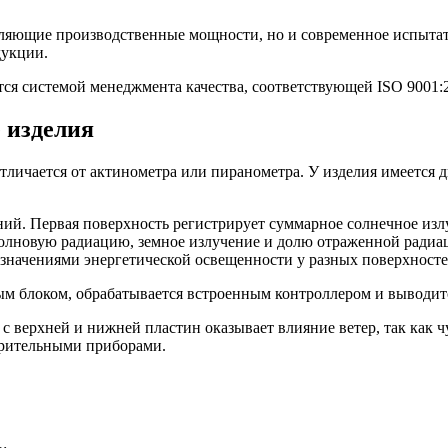
ляющие производственные мощности, но и современное испытате
дукции.
ся системой менеджмента качества, соответствующей ISO 9001:
 изделия
личается от актинометра или пиранометра. У изделия имеется д
ий. Первая поверхность регистрирует суммарное солнечное излу
олновую радиацию, земное излучение и долю отраженной радиац
у значениями энергетической освещенности у разных поверхносте
м блоком, обрабатывается встроенным контроллером и выводитс
 с верхней и нижней пластин оказывает влияние ветер, так как 
ерительными приборами.