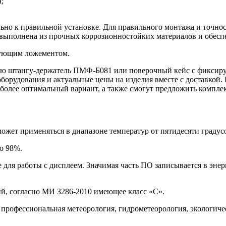
;
ельно к правильной установке. Для правильного монтажа и точ
выполнена из прочных коррозионностойких материалов и обесп
рующим ложементом.
ную штангу-держатель ПМФ-Б081 или поверочный кейс с фикси
борудования и актуальные цены на изделия вместе с доставкой.
более оптимальный вариант, а также смогут предложить компле
жет применяться в диапазоне температур от пятидесяти градусо
о 98%.
 для работы с дисплеем. Значимая часть ПО записывается в энер
й, согласно МИ 3286-2010 имеющее класс «С».
профессиональная метеорология, гидрометеорология, экологич