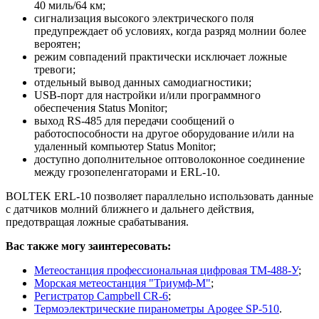
40 миль/64 км;
сигнализация высокого электрического поля
предупреждает об условиях, когда разряд молнии более
вероятен;
режим совпадений практически исключает ложные
тревоги;
отдельный вывод данных самодиагностики;
USB-порт для настройки и/или программного
обеспечения Status Monitor;
выход RS-485 для передачи сообщений о
работоспособности на другое оборудование и/или на
удаленный компьютер Status Monitor;
доступно дополнительное оптоволоконное соединение
между грозопеленгаторами и ERL-10.
BOLTEK ERL-10 позволяет параллельно использовать данные
с датчиков молний ближнего и дальнего действия,
предотвращая ложные срабатывания.
Вас также могу заинтересовать:
Метеостанция профессиональная цифровая ТМ-488-У
;
Морская метеостанция "Триумф-М"
;
Регистратор Campbell CR-6
;
Термоэлектрические пиранометры Apogee SP-510
.