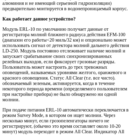
алюминия и не имеющий серьезной гидроизоляции)
предварительно монтируется в водонепроницаемый корпус.
Как работает данное устройство?
Модуль ERL-10 по умолчанию получает данные от
регистратора молний ближнего радиуса действия EFM-100
(диапазон его работы<20 миль/32 км) и опционально может
использовать сигнал от детектора молний дальнего действия
LD-250. Модуль постоянно отслеживает наличие молний и
запускает срабатывание своих синхронизированных
релейных выходов, если фиксирует грозовые разряды.
Пользователь может настроить до трех тревожных
оповещений, называемых уровнями желтого, оранжевого и
красного оповещения. Статус All Clear (т.е. все чисто).
обозначаемый зеленым, активируется, когда в течение
некоторого периода времени (определяемого пользователем
при настройке прибора) не было обнаружено ни одной
молнии.
При подаче питания ERL-10 автоматически переключается в
режим Survey Mode, в котором он ищет молнии. Через
несколько минут, если грозопеленгаторы ничего не
регистрируют, (обычно это время составляет около 10-20
минут) модуль переходит в режим All Clear. Индикатор All