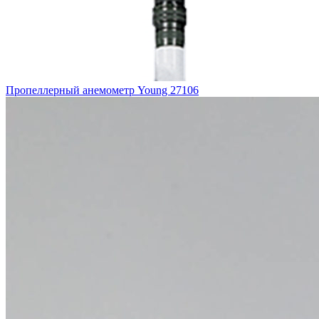
Пропеллерный анемометр Young 27106