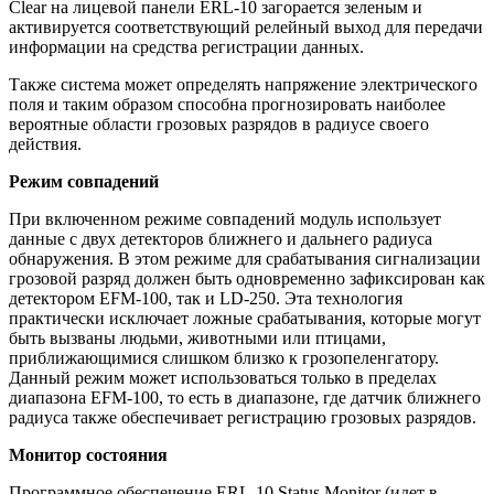
Clear на лицевой панели ERL-10 загорается зеленым и
активируется соответствующий релейный выход для передачи
информации на средства регистрации данных.
Также система может определять напряжение электрического
поля и таким образом способна прогнозировать наиболее
вероятные области грозовых разрядов в радиусе своего
действия.
Режим совпадений
При включенном режиме совпадений модуль использует
данные с двух детекторов ближнего и дальнего радиуса
обнаружения. В этом режиме для срабатывания сигнализации
грозовой разряд должен быть одновременно зафиксирован как
детектором EFM-100, так и LD-250. Эта технология
практически исключает ложные срабатывания, которые могут
быть вызваны людьми, животными или птицами,
приближающимися слишком близко к грозопеленгатору.
Данный режим может использоваться только в пределах
диапазона EFM-100, то есть в диапазоне, где датчик ближнего
радиуса также обеспечивает регистрацию грозовых разрядов.
Монитор состояния
Программное обеспечение ERL-10 Status Monitor (идет в