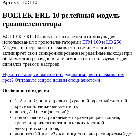
Артикул:
ERL10
BOLTEK ERL-10 релейный модуль
грозопеленгатора
BOLTEK ERL-10 - компактный релейный модуль для
использования с грозопеленгаторами
EFM 100
и
LD 250
.
Модуль непрерывно отслеживает наличие молний и
активирует свои синхронизированные релейные выходы при
обнаружении разрядов в зависимости от используемых для
сигналов тревоги настроек.
Нужна помощь в выборе оборудования для отслеживания
гроз? Отправьте запрос нашим специалистами
.
Особенности изделия:
1, 2 или 3 уровня тревоги (красный, красный/желтый,
красный/оранжевый/желтый);
выход All Clear (зеленый);
полностью настраиваемые параметры расстояния,
тревоги, длительности и высоких уровней
электрического поля;
диапазон 20 миль/32 км, опционально расширяемый до