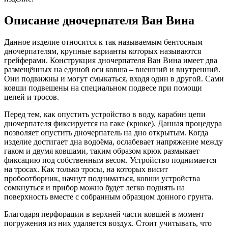
Описание дночерпателя Ван Вина
Данное изделие относится к так называемым бентосным
дночерпателям, крупные варианты которых называются
грейферами. Конструкция дночерпателя Ван Вина имеет два
размещённых на единой оси ковша – внешний и внутренний.
Они подвижны и могут смыкаться, входя один в другой. Сами
ковши подвешены на специальном подвесе при помощи
цепей и тросов.
Перед тем, как опустить устройство в воду, карабин цепи
дночерпателя фиксируется на гаке (крюке). Данная процедура
позволяет опустить дночерпатель на дно открытым. Когда
изделие достигает дна водоёма, ослабевает напряжение между
гаком и двумя ковшами, таким образом крюк размыкает
фиксацию под собственным весом. Устройство поднимается
на тросах. Как только тросы, на которых висит
пробоотборник, начнут подниматься, ковши устройства
сомкнуться и прибор можно будет легко поднять на
поверхность вместе с собранным образцом донного грунта.
Благодаря перфорации в верхней части ковшей в момент
погружения из них удаляется воздух. Стоит учитывать, что