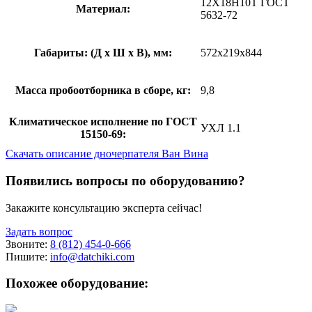
12Х18Н10Т ГОСТ
Материал:
5632-72
Габариты: (Д х Ш х В), мм:
572х219х844
Масса пробоотборника в сборе, кг:
9,8
Климатическое исполнение по ГОСТ
УХЛ 1.1
15150-69:
Скачать описание дночерпателя Ван Вина
Появились вопросы по оборудованию?
Закажите консультацию эксперта сейчас!
Задать вопрос
Звоните:
8 (812) 454-0-666
Пишите:
info@datchiki.com
Похожее оборудование: