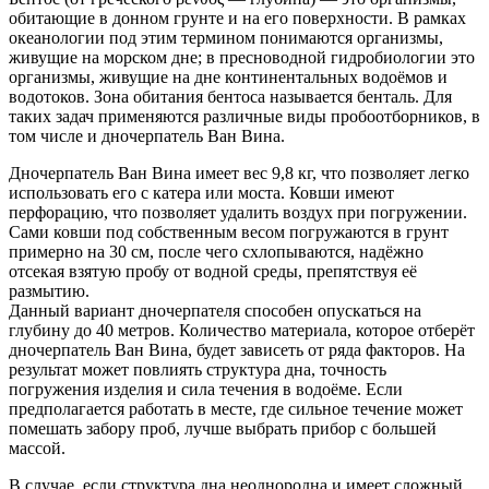
обитающие в донном грунте и на его поверхности. В рамках
океанологии под этим термином понимаются организмы,
живущие на морском дне; в пресноводной гидробиологии это
организмы, живущие на дне континентальных водоёмов и
водотоков. Зона обитания бентоса называется бенталь. Для
таких задач применяются различные виды пробоотборников, в
том числе и дночерпатель Ван Вина.
Дночерпатель Ван Вина имеет вес 9,8 кг, что позволяет легко
использовать его с катера или моста. Ковши имеют
перфорацию, что позволяет удалить воздух при погружении.
Сами ковши под собственным весом погружаются в грунт
примерно на 30 см, после чего схлопываются, надёжно
отсекая взятую пробу от водной среды, препятствуя её
размытию.
Данный вариант дночерпателя способен опускаться на
глубину до 40 метров. Количество материала, которое отберёт
дночерпатель Ван Вина, будет зависеть от ряда факторов. На
результат может повлиять структура дна, точность
погружения изделия и сила течения в водоёме. Если
предполагается работать в месте, где сильное течение может
помешать забору проб, лучше выбрать прибор с большей
массой.
В случае, если структура дна неоднородна и имеет сложный