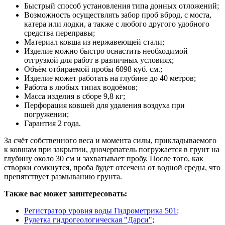
Быстрый способ установления типа донных отложений;
Возможность осуществлять забор проб вброд, с моста,
катера или лодки, а также с любого другого удобного
средства переправы;
Материал ковша из нержавеющей стали;
Изделие можно быстро оснастить необходимой
отгрузкой для работ в различных условиях;
Объём отбираемой пробы 6098 куб. см.;
Изделие может работать на глубине до 40 метров;
Работа в любых типах водоёмов;
Масса изделия в сборе 9,8 кг;
Перфорация ковшей для удаления воздуха при
погружении;
Гарантия 2 года.
За счёт собственного веса и момента силы, прикладываемого
к ковшам при закрытии, дночерпатель погружается в грунт на
глубину около 30 см и захватывает пробу. После того, как
створки сомкнутся, проба будет отсечена от водной среды, что
препятствует размыванию грунта.
Также вас может заинтересовать:
Регистратор уровня воды Гидрометрика 501
;
Рулетка гидрогеологическая "Дарси"
;