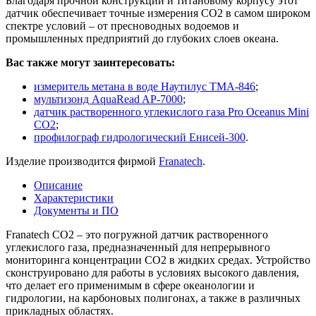
Благодаря прочной конструкции и титановому корпусу этот
датчик обеспечивает точные измерения CO2 в самом широком
спектре условий – от пресноводных водоемов и
промышленных предприятий до глубоких слоев океана.
Вас также могут заинтересовать:
измеритель метана в воде Наутилус ТМА-846
;
мультизонд AquaRead AP-7000
;
датчик растворенного углекислого газа Pro Oceanus Mini
CO2
;
профилограф гидрологический Енисей-300
.
Изделие производится фирмой
Franatech
.
Описание
Характеристики
Документы и ПО
Franatech CO2 – это погружной датчик растворенного
углекислого газа, предназначенный для непрерывного
мониторинга концентрации CO2 в жидких средах. Устройство
сконструировано для работы в условиях высокого давления,
что делает его применимым в сфере океанологии и
гидрологии, на карбоновых полигонах, а также в различных
прикладных областях.