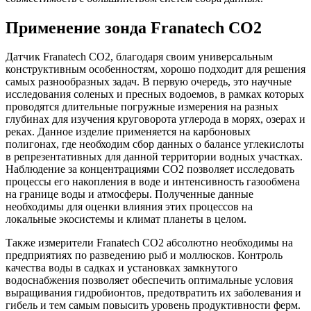
Применение зонда Franatech CO2
Датчик Franatech CO2, благодаря своим универсальным
конструктивным особенностям, хорошо подходит для решения
самых разнообразных задач. В первую очередь, это научные
исследования соленых и пресных водоемов, в рамках которых
проводятся длительные погружные измерения на разных
глубинах для изучения круговорота углерода в морях, озерах и
реках. Данное изделие применяется на карбоновых
полигонах, где необходим сбор данных о балансе углекислоты
в репрезентативных для данной территории водных участках.
Наблюдение за концентрациями CO2 позволяет исследовать
процессы его накопления в воде и интенсивность газообмена
на границе воды и атмосферы. Полученные данные
необходимы для оценки влияния этих процессов на
локальные экосистемы и климат планеты в целом.
Также измерители Franatech CO2 абсолютно необходимы на
предприятиях по разведению рыб и моллюсков. Контроль
качества воды в садках и установках замкнутого
водоснабжения позволяет обеспечить оптимальные условия
выращивания гидробионтов, предотвратить их заболевания и
гибель и тем самым повысить уровень продуктивности ферм.