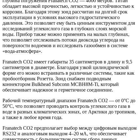
глубина погружения Franatech CO2 — 4000 метров. Титан
обладает высокой прочностью, легкостью и устойчивостью к
коррозии. Благодаря этому зонд рассчитан на долгий срок
эксплуатации в условиях высокого гидростатического
давления. Это позволяет ему быть ценным инструментом для
исследований углекислого газа в глубоких слоях морской
воды. Прибор также можно применять на малых глубинах,
что позволяет отслеживать потоки диоксида углерода на
поверхности водоемов и исследовать газообмен в системе
«вода-атмосфера».
Franatech CO2 имеет габариты 35 сантиметров в длину и 9,5
сантиметров в диаметре. Благодаря узкой цилиндрической
форме его можно встраивать в различные системы, такие как
пробоотборник Розетта. Зонд снабжен подводным
коннектором Bulkhead Subconn MCBH8M-Ti, который
обеспечивает надежное и герметичное соединение.
Рабочий температурный диапазон Franatech CO2 — от 0°C до
50°C, что позволяет проводить контроль углекислого газа в
воде в разных климатических зонах, от Арктики до тропиков,
а также в любое время года.
Franatech CO2 предполагает выбор между цифровым выходом
RS232 и аналоговым выходом 4–20 мА, что обеспечивает
совместимость с большинством систем сбора данных.