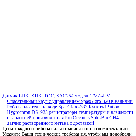
Датчик БПК, ХПК, ТОС, SAC254 модель ТМА-UV
Cпасательный круг с управлением SpasGidro-320 в наличии
Робот спасатель на воде SpasGidro-333
Купить iButton
Hygrochron DS1923 регистраторы температуры и влажности
с гарантией производителя
Pro Oceanus Solu-Blu CH4
датчик растворенного метана с доставкой
Цена каждого прибора сильно зависит от его комплектации.
Укажите Ваши технические требования, чтобы мы подобрали