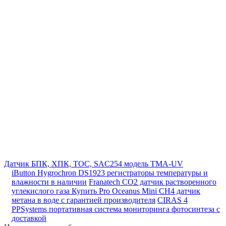
Датчик БПК, ХПК, ТОС, SAC254 модель ТМА-UV
iButton Hygrochron DS1923 регистраторы температуры и
влажности в наличии
Franatech CO2 датчик растворенного
углекислого газа
Купить Pro Oceanus Mini CH4 датчик
метана в воде с гарантией производителя
CIRAS 4
PPSystems портативная система мониторинга фотосинтеза с
доставкой