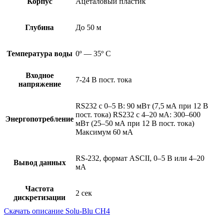
Корпус
Ацеталовый пластик
Глубина
До 50 м
Температура воды
0º — 35º C
Входное
7-24 В пост. тока
напряжение
RS232 с 0–5 В: 90 мВт (7,5 мА при 12 В
пост. тока) RS232 с 4–20 мА: 300–600
Энергопотребление
мВт (25–50 мА при 12 В пост. тока)
Максимум 60 мА
RS-232, формат ASCII, 0–5 В или 4–20
Вывод данных
мА
Частота
2 сек
дискретизации
Скачать описание Solu-Blu CH4