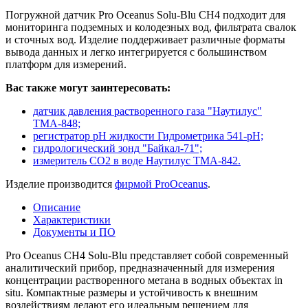
Погружной датчик Pro Oceanus Solu-Blu CH4 подходит для
мониторинга подземных и колодезных вод, фильтрата свалок
и сточных вод. Изделие поддерживает различные форматы
вывода данных и легко интегрируется с большинством
платформ для измерений.
Вас также могут заинтересовать:
датчик давления растворенного газа "Наутилус"
ТМА-848;
регистратор pH жидкости Гидрометрика 541-pH;
гидрологический зонд "Байкал-71";
измеритель CO2 в воде Наутилус ТМА-842.
Изделие производится
фирмой ProOceanus
.
Описание
Характеристики
Документы и ПО
Pro Oceanus CH4 Solu-Blu представляет собой современный
аналитический прибор, предназначенный для измерения
концентрации растворенного метана в водных объектах in
situ. Компактные размеры и устойчивость к внешним
воздействиям делают его идеальным решением для