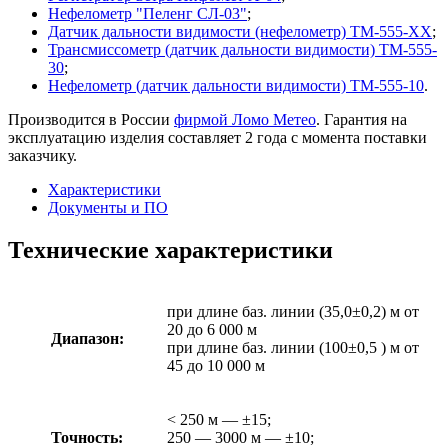
Нефелометр "Пеленг СЛ-03"
;
Датчик дальности видимости (нефелометр) ТМ-555-ХХ
;
Трансмиссометр (датчик дальности видимости) ТМ-555-
30
;
Нефелометр (датчик дальности видимости) ТМ-555-10
.
Производится в России
фирмой Ломо Метео
. Гарантия на
эксплуатацию изделия составляет 2 года с момента поставки
заказчику.
Характеристики
Документы и ПО
Технические характеристики
при длине баз. линии (35,0±0,2) м от
20 до 6 000 м
Диапазон:
при длине баз. линии (100±0,5 ) м от
45 до 10 000 м
< 250 м — ±15;
Точность:
250 — 3000 м — ±10;