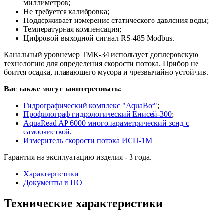
миллиметров;
Не требуется калибровка;
Поддерживает измерение статического давления воды;
Температурная компенсация;
Цифровой выходной сигнал RS-485 Modbus.
Канальный уровнемер ТМК-34 использует доплеровскую
технологию для определения скорости потока. Прибор не
боится осадка, плавающего мусора и чрезвычайно устойчив.
Вас также могут заинтересовать:
Гидрографический комплекс "AquaBot"
;
Профилограф гидрологический Енисей-300
;
AquaRead AP 6000 многопараметрический зонд с
самоочисткой
;
Измеритель скорости потока ИСП-1М
.
Гарантия на эксплуатацию изделия - 3 года.
Характеристики
Документы и ПО
Технические характеристики