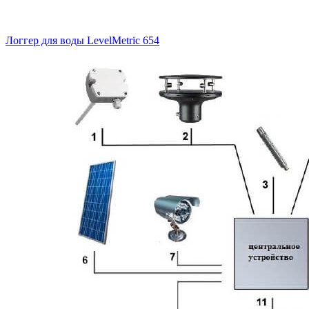
Логгер для воды LevelMetric 654