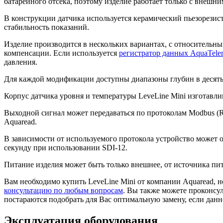
батарейного отсека, поэтому изделие работает только с внешн
В конструкции датчика используется керамический пьезорезис
стабильность показаний.
Изделие производится в нескольких вариантах, с относительн
компенсации. Если используется
регистратор данных AquaTele
давления.
Для каждой модификации доступны диапазоны глубин в десять, 
Корпус датчика уровня и температуры LeveLine Mini изготавлива
Выходной сигнал может передаваться по протоколам Modbus (R
Aquaread.
В зависимости от используемого протокола устройство может оп
секунду при использовании SDI-12.
Питание изделия может быть только внешнее, от источника пит
Вам необходимо купить LeveLine Mini от компании Aquaread, н
консультацию по любым вопросам
. Вы также можете проконсу
постараются подобрать для Вас оптимальную замену, если данн
Эксплуатация оборудования