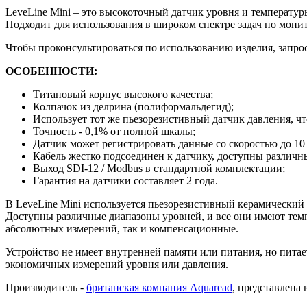
LeveLine Mini – это высокоточный датчик уровня и температу
Подходит для использования в широком спектре задач по мони
Чтобы проконсультироваться по использованию изделия, запр
ОСОБЕННОСТИ:
Титановый корпус высокого качества;
Колпачок из делрина (полиформальдегид);
Использует тот же пьезорезистивный датчик давления, ч
Точность - 0,1% от полной шкалы;
Датчик может регистрировать данные со скоростью до 10 
Кабель жестко подсоединен к датчику, доступны различ
Выход SDI-12 / Modbus в стандартной комплектации;
Гарантия на датчики составляет 2 года.
В LeveLine Mini используется пьезорезистивный керамический
Доступны различные диапазоны уровней, и все они имеют темп
абсолютных измерений, так и компенсационные.
Устройство не имеет внутренней памяти или питания, но питае
экономичных измерений уровня или давления.
Производитель -
британская компания Aquaread
, представлена