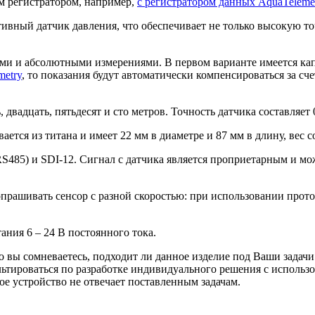
им регистратором, например,
с регистратором данных AquaTeleme
тивный датчик давления, что обеспечивает не только высокую 
ыми и абсолютными измерениями. В первом варианте имеется кап
metry
, то показания будут автоматически компенсироваться за сч
двадцать, пятьдесят и сто метров. Точность датчика составляет
ется из титана и имеет 22 мм в диаметре и 87 мм в длину, вес с
S485) и SDI-12. Сигнал с датчика является проприетарным и мо
рашивать сенсор с разной скоростью: при использовании протоко
ания 6 – 24 В постоянного тока.
о вы сомневаетесь, подходит ли данное изделие под Ваши задач
льтироваться по разработке индивидуального решения с исполь
ое устройство не отвечает поставленным задачам.