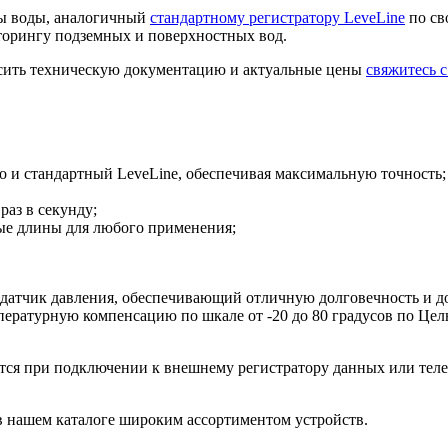
ры воды, аналогичный
стандартному регистратору LeveLine
по св
торингу подземных и поверхностных вод.
осить техническую документацию и актуальные цены
свяжитесь 
то и стандартный LeveLine, обеспечивая максимальную точность;
раз в секунду;
ные длины для любого применения;
 датчик давления, обеспечивающий отличную долговечность и д
ературную компенсацию по шкале от -20 до 80 градусов по Цел
тся при подключении к внешнему регистратору данных или телем
 в нашем каталоге широким ассортиментом устройств.