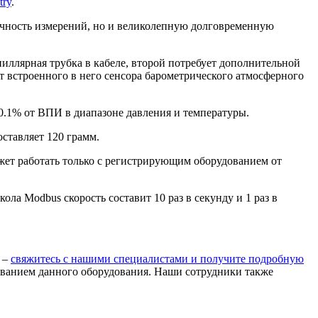
try
.
точность измерений, но и великолепную долговременную
иллярная трубка в кабеле, второй потребует дополнительной
ет встроенного в него сенсора барометрического атмосферного
 0.1% от ВПИ в диапазоне давления и температуры.
оставляет 120 грамм.
жет работать только с регистрирующим оборудованием от
ла Modbus скорость составит 10 раз в секунду и 1 раз в
и –
свяжитесь с нашими специалистами и получите подробную
зованием данного оборудования. Наши сотрудники также