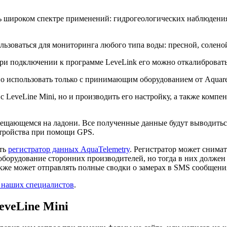
ь широком спектре применений: гидрогеологических наблюдения
ользоваться для мониторинга любого типа воды: пресной, соленой
при подключении к программе LeveLink его можно откалибровать
но использовать только с принимающим оборудованием от Aquare
с LeveLine Mini, но и производить его настройку, а также комп
умещающемся на ладони. Все полученные данные будут выводитьс
стройства при помощи GPS.
ать
регистратор данных AquaTelemetry
. Регистратор может снимат
оборудование сторонних производителей, но тогда в них должен
также может отправлять полные сводки о замерах в SMS сообщен
 наших специалистов
.
eveLine Mini