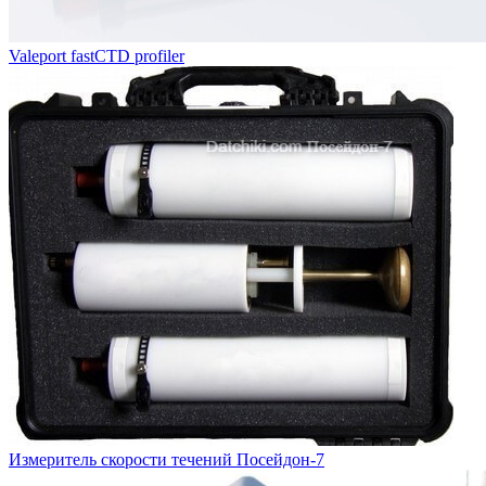
Valeport fastCTD profiler
Измеритель скорости течений Посейдон-7