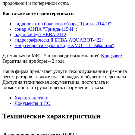
продольной и поперечной осям.
Вас также могут заинтересовать:
гидролокатор бокового обзора "Гринда-114-О"
;
сонар АНПА "Гринда-115-И"
;
научный буй НЕВА-2112
;
гидрографический БПВА AQUABOT-422
;
зонд скорости звука в воде ХМО-111 "Афалина"
.
Датчик качки MRU 5 производится компанией
Kongsberg
.
Гарантия на приборы – 2 года.
Наша фирма предлагает услуги техобслуживания и ремонта
регистраторов, а также пусконаладку и обучение персонала.
Доступна техническая документация, постоплата и
возможность отгрузки в день оформления заказа.
Характеристики
Документы и ПО
Технические характеристики
Разрешение по всем осям:
0,0001°;