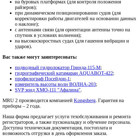
на буровых платформах (для контроля положения
райзеров);
при динамическом позиционировании судов (для
корректировки работы двигателей на основании данных
о наклоне);
с антеннами связи (для ориентации антенны точно на
спутник в условиях волнения);
на высокоскоростных судах (для гашения вибрации и
ударов).
Вас также могут заинтересовать:
подводный гидролокатор Гринда-115-М
;
гидрографический катамаран AQUABOT-422
;
профилограф Посейдон-1
;
измеритель высоты волн ВОЛНА-203
;
SVP зонд ХМО-111 "Афалина"
.
MRU 2 производится компанией
Kongsberg
. Гарантия на
приборы – 2 года.
Наша фирма предлагает услуги техобслуживания и ремонта
регистраторов, а также пусконаладку и обучение персонала.
Доступна техническая документация, постоплата и
возможность отгрузки в день оформления заказа.