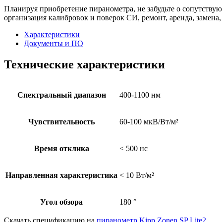
Планируя приобретение пиранометра, не забудьте о сопутству
организация калибровок и поверок СИ, ремонт, аренда, замена
Характеристики
Документы и ПО
Технические характеристики
Спектральный диапазон
400-1100 нм
Чувствительность
60-100 мкВ/Вт/м²
Время отклика
< 500 нс
Направленная характеристика
< 10 Вт/м²
Угол обзора
180 °
Скачать спецификацию на
пиранометр Kipp Zonen SP Lite2