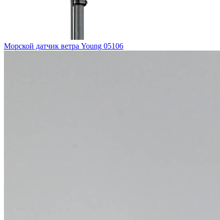
Морской датчик ветра Young 05106