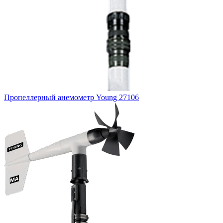
Пропеллерный анемометр Young 27106