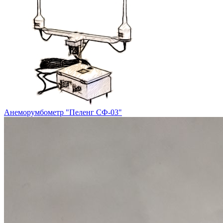
Анеморумбометр "Пеленг СФ-03"