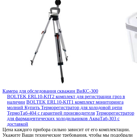
Камера для обследования скважин ВиКС-300
BOLTEK ERL10-KIT2 комплект для регистрации гроз в
наличии
BOLTEK ERL10-KIT1 комплект мониторинга
молний
Купить Терморегистратор для холодовой цепи
ТермоТаб-404 с гарантией производителя
Терморегистратор
для фармацевтических холодильников АкваТаб-303 с
доставкой
Цена каждого прибора сильно зависит от его комплектации.
Укажите Ваши технические требования, чтобы мы подобрали