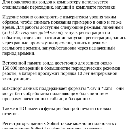
Для подключения зондов к компьютеру используется
специальный переходник, идущий в комплекте поставки.
Изделие можно сонастроить с измерителем уровня таким
образом, чтобы снимать показания примерно в одно и то же
время. Для работы доступны следующие режимы: линейный
(от 0,125 секунды до 99 часов), запуск регистрации по
событию, отдельное расписание запусков регистрации, запись
через равные промежутки времени, запись в режиме
реального времени, запуск/остановка через назначенный
период времени.
Встроенной памяти зонда достаточно для записи около
150 000 измерений в большинстве периодических режимов
работы, а батарея прослужит порядка 10 лет непрерывной
эксплуатации.
мЭкспорт данных поддерживает форматы *.csv и *.xml – они
могут быть обработаны подавляющим большинством
программ электронных таблиц и баз данных.
Также в ПО имеется функция быстрой печати готовых
отчетов.
Регистраторы данных Solinst также можно использовать с
приложением Solinst Levelogger, которое разделяет