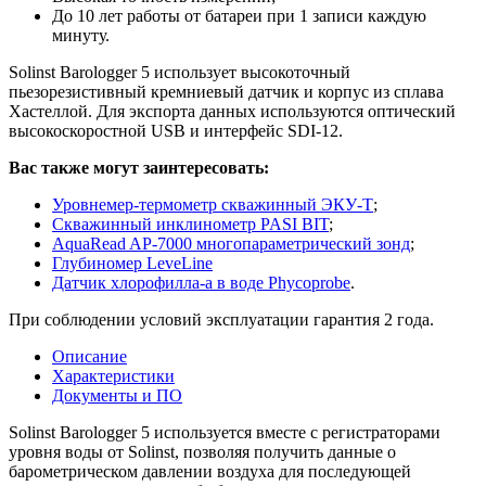
До 10 лет работы от батареи при 1 записи каждую
минуту.
Solinst Barologger 5 использует высокоточный
пьезорезистивный кремниевый датчик и корпус из сплава
Хастеллой. Для экспорта данных используются оптический
высокоскоростной USB и интерфейс SDI-12.
Вас также могут заинтересовать:
Уровнемер-термометр скважинный ЭКУ-Т
;
Скважинный инклинометр PASI BIT
;
AquaRead AP-7000 многопараметрический зонд
;
Глубиномер LeveLine
Датчик хлорофилла-а в воде Phycoprobe
.
При соблюдении условий эксплуатации гарантия 2 года.
Описание
Характеристики
Документы и ПО
Solinst Barologger 5 используется вместе с регистраторами
уровня воды от Solinst, позволяя получить данные о
барометрическом давлении воздуха для последующей