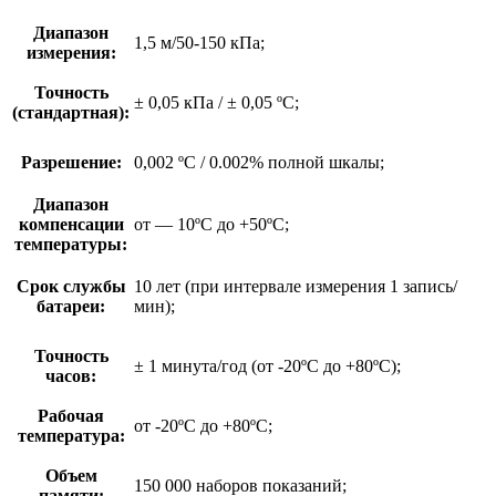
Диапазон
1,5 м/50-150 кПа;
измерения:
Точность
± 0,05 кПа / ± 0,05 ºC;
(стандартная):
Разрешение:
0,002 ºC / 0.002% полной шкалы;
Диапазон
компенсации
от — 10ºC до +50ºC;
температуры:
Срок службы
10 лет (при интервале измерения 1 запись/
батареи:
мин);
Точность
± 1 минута/год (от -20ºC до +80ºC);
часов:
Рабочая
от -20ºC до +80ºC;
температура:
Объем
150 000 наборов показаний;
памяти: