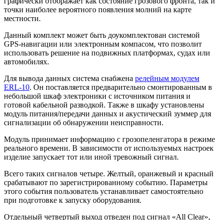
графически отображает как состояние грозового фронта, так и
точки наиболее вероятного появления молний на карте
местности.
Данный комплект может быть доукомплектован системой
GPS-навигации или электронным компасом, что позволит
использовать решение на подвижных платформах, судах или
автомобилях.
Для вывода данных система снабжена
релейным модулем
ERL-10
. Он поставляется предварительно смонтированным в
небольшой шкаф электроники с источником питания и
готовой кабельной разводкой. Также в шкафу установлены
модуль питания/передачи данных и акустический зуммер для
сигнализации об обнаружении неисправности.
Модуль принимает информацию с грозопеленгатора в режиме
реального времени. В зависимости от используемых настроек
изделие запускает тот или иной тревожный сигнал.
Всего таких сигналов четыре. Желтый, оранжевый и красный
срабатывают по зарегистрированному событию. Параметры
этого события пользователь устанавливает самостоятельно
при подготовке к запуску оборудования.
Отдельный четвертый выход отведен под сигнал «All Clear»,