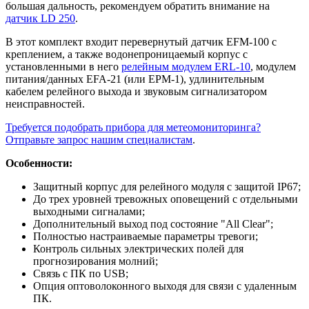
большая дальность, рекомендуем обратить внимание на
датчик LD 250
.
В этот комплект входит перевернутый датчик EFM-100 с
креплением, а также водонепроницаемый корпус с
установленными в него
релейным модулем ERL-10
, модулем
питания/данных EFA-21 (или EPM-1), удлинительным
кабелем релейного выхода и звуковым сигнализатором
неисправностей.
Требуется подобрать прибора для метеомониторинга?
Отправьте запрос нашим специалистам
.
Особенности:
Защитный корпус для релейного модуля с защитой IP67;
До трех уровней тревожных оповещений с отдельными
выходными сигналами;
Дополнительный выход под состояние "All Clear";
Полностью настраиваемые параметры тревоги;
Контроль сильных электрических полей для
прогнозирования молний;
Связь с ПК по USB;
Опция оптоволоконного выходя для связи с удаленным
ПК.