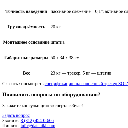
Точность наведения
пассивное слежение – 0,1°; активное с
Грузоподъёмность
20 кг
Монтажное основание
штатив
Габаритные размеры
50 x 34 x 38 см
Вес
23 кг — трекер, 5 кг — штатив
Скачать / посмотреть
спецификацию на солнечный трекер SOLY
Появились вопросы по оборудованию?
Закажите консультацию эксперта сейчас!
Задать вопрос
Звоните:
8 (812) 454-0-666
Пишите:
info@datchiki.com