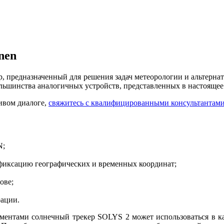
nen
, предназначенный для решения задач метеорологии и альтернат
льшинства аналогичных устройств, представленных в настоящее
ивом диалоге,
свяжитесь с квалифицированными консультантам
N;
фиксацию географических и временных координат;
ове;
рации.
ентами солнечный трекер SOLYS 2 может использоваться в ка