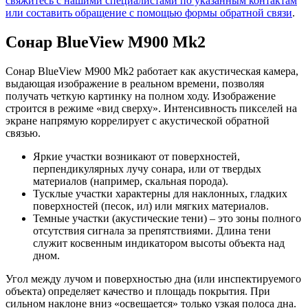
свяжитесь с нашими специалистами по указанным контактам
или составить обращение с помощью формы обратной связи
.
Сонар BlueView M900 Mk2
Сонар BlueView M900 Mk2 работает как акустическая камера,
выдающая изображение в реальном времени, позволяя
получать четкую картинку на полном ходу. Изображение
строится в режиме «вид сверху». Интенсивность пикселей на
экране напрямую коррелирует с акустической обратной
связью.
Яркие участки возникают от поверхностей,
перпендикулярных лучу сонара, или от твердых
материалов (например, скальная порода).
Тусклые участки характерны для наклонных, гладких
поверхностей (песок, ил) или мягких материалов.
Темные участки (акустические тени) – это зоны полного
отсутствия сигнала за препятствиями. Длина тени
служит косвенным индикатором высоты объекта над
дном.
Угол между лучом и поверхностью дна (или инспектируемого
объекта) определяет качество и площадь покрытия. При
сильном наклоне вниз «освещается» только узкая полоса дна.