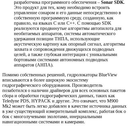
разработчика программного обеспечения –
Sonar SDK
.
Это продукт для тех, кому необходимо встроить
управление сонаром и его данные непосредственно в
собственную программную среду, созданную, как
правило, на языках C или C++. С помощью SDK
реализуются продвинутые алгоритмы автопилота для
необитаемых аппаратов, системы автоматического
удержания позиции ТНПА, использующие
акустическую картину как опорный сигнал, алгоритмы
захвата и сопровождения движущихся подводных
целей, а также глубокая интеграция с уникальными
бортовыми системами автономных подводных
аппаратов (АНПА).
Помимо собственных решений, гидролокаторы BlueView
вписываются в более широкую экосистему
гидрографического оборудования. Производитель
позаботился о наличии драйверов для всех основных пакетов
сбора и обработки гидрографических данных, таких как
Teledyne PDS, HYPACK и другие. Это означает, что M900
Mk2 может быть легко добавлен в качестве источника данных
в уже существующий измерительный комплекс, работая бок о
бок с многолучевыми эхолотами, инерциальными
навигационными системами и камерами.