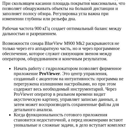
При скользящем касании площадь покрытия максимальна, что
позволяет обнаруживать объекты на большой дистанции и
заполняет полосу обзора. Регулировка угла важна при
изменении глубины или рельефа дна.
Рабочая частота 900 кГц создает оптимальный баланс между
дальностью и разрешением.
Возможности сонара BlueView M900 Mk2 раскрываются не
только через его аппаратную часть, но и через программное
обеспечение, которое служит связующим звеном между
оператором, оборудованием и конечным результатом.
Начать работу с гидролокатором позволяет фирменное
приложение
ProViewer
. Это центр управления,
созданный с акцентом на интуитивность: программа не
перегружена излишними настройками, но при этом
содержит весь необходимый инструментарий. Через
ProViewer оператор в реальном времени видит
акустическую картину, управляет записью данных, а
затем может воспроизводить сохраненные файлы для
детального анализа.
Когда функциональность готового приложения
становится недостаточной, а перед инженерами встают
уникальные и сложные задачи, в дело вступает комплект