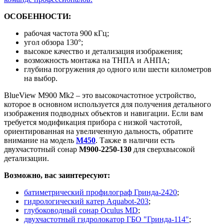
ОСОБЕННОСТИ:
рабочая частота 900 кГц;
угол обзора 130°;
высокое качество и детализация изображения;
возможность монтажа на ТНПА и АНПА;
глубина погружения до одного или шести километров
на выбор.
BlueView M900 Mk2 – это высокочастотное устройство,
которое в основном используется для получения детального
изображения подводных объектов и навигации. Если вам
требуется модификация прибора с низкой частотой,
ориентированная на увеличенную дальность, обратите
внимание на модель
M450
. Также в наличии есть
двухчастотный сонар
M900-2250-130
для сверхвысокой
детализации.
Возможно, вас заинтересуют:
батиметрический профилограф Гринда-2420
;
гидрологический катер Aquabot-203
;
глубоководный сонар Oculus MD
;
двухчастотный гидролокатор ГБО "Гринда-114"
;