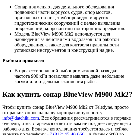
Сонар применяют для детального обследования
подводной части корпусов судов, опор мостов,
причальных стенок, трубопроводов и других
гидротехнических сооружений с целью выявления
повреждений, коррозии или посторонних предметов.
Модель BlueView M900 Mk2 используется для
наблюдения за действиями водолазов или работой
оборудования, а также для контроля правильности
установки инструментов и конструкций на дне.
Рыбный промысел
В профессиональной рыбопромысловой разведке
частота 900 кГц позволяет выявлять даже небольшие
косяки или отдельные скопления рыбы.
Как купить сонар BlueView M900 Mk2?
Чтобы купить сонар BlueView M900 Mk2 от Teledyne, просто
отправьте запрос на нашу корпоративную почту
info@datchiki.com
. Все обращения рассматриваются в порядке
очереди, и мы стараемся ответить вам не позднее следующего
рабочего дня. Если же консультация требуется здесь и сейчас,
звоните по телефону
+7 (812) 45-40-666
– в будни с 9:00 до