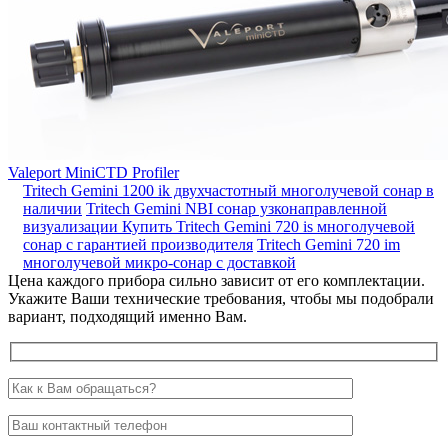
Valeport MiniCTD Profiler
Tritech Gemini 1200 ik двухчастотный многолучевой сонар в
наличии
Tritech Gemini NBI сонар узконаправленной
визуализации
Купить Tritech Gemini 720 is многолучевой
сонар с гарантией производителя
Tritech Gemini 720 im
многолучевой микро-сонар с доставкой
Цена каждого прибора сильно зависит от его комплектации.
Укажите Ваши технические требования, чтобы мы подобрали
вариант, подходящий именно Вам.