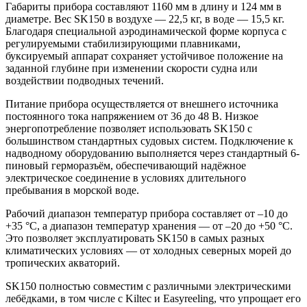
Габариты прибора составляют 1160 мм в длину и 124 мм в
диаметре. Вес SK150 в воздухе — 22,5 кг, в воде — 15,5 кг.
Благодаря специальной аэродинамической форме корпуса с
регулируемыми стабилизирующими плавниками,
буксируемый аппарат сохраняет устойчивое положение на
заданной глубине при изменении скорости судна или
воздействии подводных течений.
Питание прибора осуществляется от внешнего источника
постоянного тока напряжением от 36 до 48 В. Низкое
энергопотребление позволяет использовать SK150 с
большинством стандартных судовых систем. Подключение к
надводному оборудованию выполняется через стандартный 6-
пиновый герморазъём, обеспечивающий надёжное
электрическое соединение в условиях длительного
пребывания в морской воде.
Рабочий диапазон температур прибора составляет от –10 до
+35 °C, а диапазон температур хранения — от –20 до +50 °C.
Это позволяет эксплуатировать SK150 в самых разных
климатических условиях — от холодных северных морей до
тропических акваторий.
SK150 полностью совместим с различными электрическими
лебёдками, в том числе с Kiltec и Easyreeling, что упрощает его