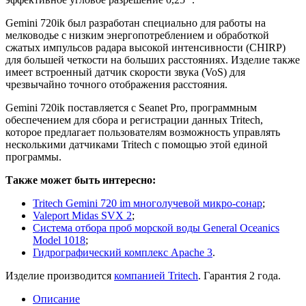
Gemini 720ik был разработан специально для работы на
мелководье с низким энергопотреблением и обработкой
сжатых импульсов радара высокой интенсивности (CHIRP)
для большей четкости на больших расстояниях. Изделие также
имеет встроенный датчик скорости звука (VoS) для
чрезвычайно точного отображения расстояния.
Gemini 720ik поставляется с Seanet Pro, программным
обеспечением для сбора и регистрации данных Tritech,
которое предлагает пользователям возможность управлять
несколькими датчиками Tritech с помощью этой единой
программы.
Также может быть интересно:
Tritech Gemini 720 im многолучевой микро-сонар
;
Valeport Midas SVX 2
;
Система отбора проб морской воды General Oceanics
Model 1018
;
Гидрографический комплекс Apache 3
.
Изделие производится
компанией Tritech
. Гарантия 2 года.
Описание