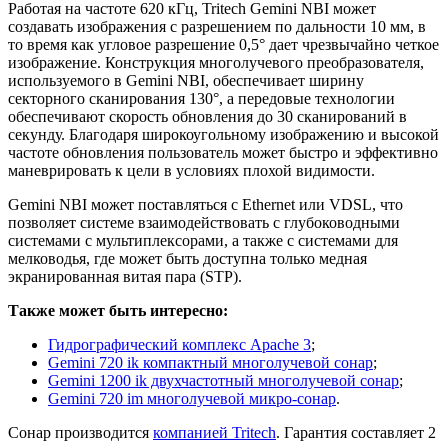
Работая на частоте 620 кГц, Tritech Gemini NBI может
создавать изображения с разрешением по дальности 10 мм, в
то время как угловое разрешение 0,5° дает чрезвычайно четкое
изображение. Конструкция многолучевого преобразователя,
используемого в Gemini NBI, обеспечивает ширину
секторного сканирования 130°, а передовые технологии
обеспечивают скорость обновления до 30 сканирований в
секунду. Благодаря широкоугольному изображению и высокой
частоте обновления пользователь может быстро и эффективно
маневрировать к цели в условиях плохой видимости.
Gemini NBI может поставляться с Ethernet или VDSL, что
позволяет системе взаимодействовать с глубоководными
системами с мультиплексорами, а также с системами для
мелководья, где может быть доступна только медная
экранированная витая пара (STP).
Также может быть интересно:
Гидрографический комплекс Apache 3
;
Gemini 720 ik компактный многолучевой сонар
;
Gemini 1200 ik двухчастотный многолучевой сонар
;
Gemini 720 im многолучевой микро-сонар
.
Сонар производится
компанией Tritech
. Гарантия составляет 2