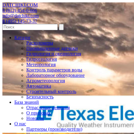
DATCHIKI
.COM
8 (812) 454-0-666
info@datchiki.com
8 (495) 145-73-37
Каталог
Расходомеры
Промышленные датчики
Гидрология и океанология
Гидрогеология
Метеорология
Контроль параметров воды
Лабораторное оборудование
Агрометеорология
Автоматика
Строительный контроль
Безопасность
База знаний
Отраслевые решения
О приборах
Новости
О нас
Партнеры (производители)