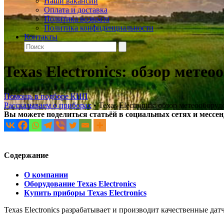
Наши вакансии
Оплата и доставка
Политика возврата
Политика конфиденциальности
Контакты
Texas Electronics: обзор мете
Помощь в подборе КИП
Рассказываем о приборах
•
Texas Electronics: обзор метеообору
Вы можете поделиться статьёй в социальных сетях и мессе
Содержание
О компании
Оборудование Texas Electronics
Купить приборы
Texas
Electronics
Texas Electronics разрабатывает и производит качественные д