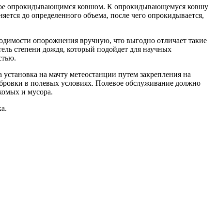
ваемое опрокидывающимся ковшом. К опрокидывающемуся ковшу
яется до определенного объема, после чего опрокидывается,
ходимости опорожнения вручную, что выгодно отличает такие
тель степени дождя, который подойдет для научных
стью.
а установка на мачту метеостанции путем закрепления на
либровки в полевых условиях. Полевое обслуживание должно
комых и мусора.
а.