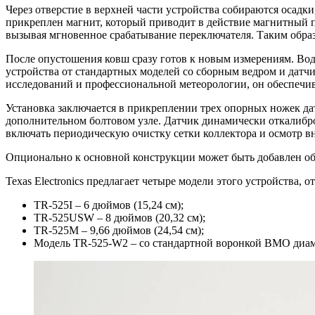
Через отверстие в верхней части устройства собираются осад
прикреплен магнит, который приводит в действие магнитный п
вызывая мгновенное срабатывание переключателя. Таким обра
После опустошения ковш сразу готов к новым измерениям. Вод
устройства от стандартных моделей со сборным ведром и датч
исследований и профессиональной метеорологии, он обеспечив
Установка заключается в прикреплении трех опорных ножек дат
дополнительном болтовом узле. Датчик динамически откалибров
включать периодическую очистку сетки коллектора и осмотр вн
Опционально к основной конструкции может быть добавлен обо
Texas Electronics предлагает четыре модели этого устройства,
TR-525I – 6 дюймов (15,24 см);
TR-525USW – 8 дюймов (20,32 см);
TR-525M – 9,66 дюймов (24,54 см);
Модель TR-525-W2 – со стандартной воронкой ВМО диам