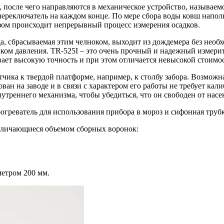
ки, после чего направляются в механическое устройство, назы
ереключатель на каждом конце. По мере сбора воды ковш наполн
зом происходит непрерывный процесс измерения осадков.
а, сбрасываемая этим челноком, выходит из дождемера без необ
иком давления. TR-525I – это очень прочный и надежный измери
ает высокую точность и при этом отличается невысокой стоимо
чика к твердой платформе, например, к столбу забора. Возможн
ан на заводе и в связи с характером его работы не требует ка
утреннего механизма, чтобы убедиться, что он свободен от насе
греватель для использования прибора в мороз и сифонная трубк
 отличающиеся объемом сборных воронок:
етром 200 мм.