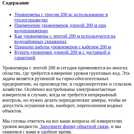
Содержание
Уровнемеры с тросом 200 м: использование в
геологоразведке
Применение уровнемеров длиной 200 м при
водопонижении
Как уровнемеры с лентой 200 м используются на
водозаборных скважинах
Принцип работы уровнемеров с кабелем 200 м
Купить уровнемер длиной 200 м с доставкой и
гарантией
Уровнемеры с лентой 200 м сегодня применяются во многих
областях, где требуется измерение уровня грунтовых вод. Эта
задача является рутинной на горно-обогатительных
предприятиях, на производстве, в гидроэнергетике и сельском
хозяйстве. Особенно востребованы электроконтактные
измерители в случаях, когда не требуется непрерывный
контроль, но нужно делать периодические замеры, чтобы не
допустить осушения или, наоборот, переполнения водных
объектов.
Мы готовы ответить на все ваши вопросы об измерителях
уровня жидкости.
Заполните форму обратной связи,
и мы
свяжемся с вами в удобное время.