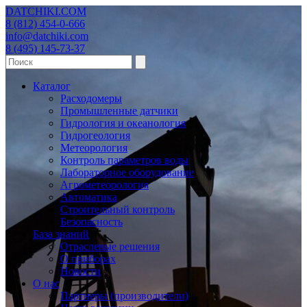
DATCHIKI
.COM
8 (812) 454-0-666
info@datchiki.com
8 (495) 145-73-37
Каталог
Расходомеры
Промышленные датчики
Гидрология и океанология
Гидрогеология
Метеорология
Контроль параметров воды
Лабораторное оборудование
Агрометеорология
Автоматика
Строительный контроль
Безопасность
База знаний
Отраслевые решения
О приборах
Новости
О нас
Партнеры (производители)