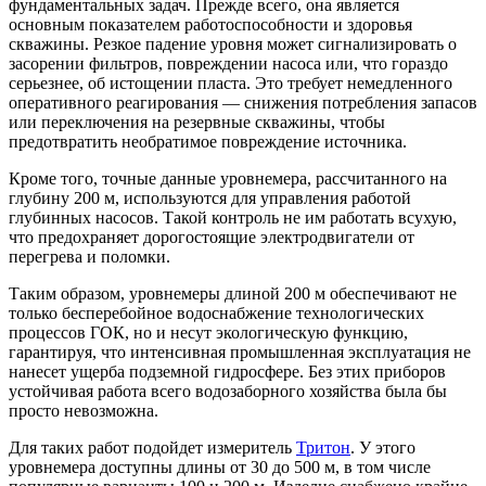
фундаментальных задач. Прежде всего, она является
основным показателем работоспособности и здоровья
скважины. Резкое падение уровня может сигнализировать о
засорении фильтров, повреждении насоса или, что гораздо
серьезнее, об истощении пласта. Это требует немедленного
оперативного реагирования — снижения потребления запасов
или переключения на резервные скважины, чтобы
предотвратить необратимое повреждение источника.
Кроме того, точные данные уровнемера, рассчитанного на
глубину 200 м, используются для управления работой
глубинных насосов. Такой контроль не им работать всухую,
что предохраняет дорогостоящие электродвигатели от
перегрева и поломки.
Таким образом, уровнемеры длиной 200 м обеспечивают не
только бесперебойное водоснабжение технологических
процессов ГОК, но и несут экологическую функцию,
гарантируя, что интенсивная промышленная эксплуатация не
нанесет ущерба подземной гидросфере. Без этих приборов
устойчивая работа всего водозаборного хозяйства была бы
просто невозможна.
Для таких работ подойдет измеритель
Тритон
. У этого
уровнемера доступны длины от 30 до 500 м, в том числе