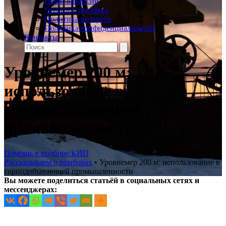
Наши вакансии
Оплата и доставка
Политика возврата
Политика конфиденциальности
Контакты
Уровнемер 200 м:
использование в
горнодобывающей
промышленности
Помощь в подборе КИП
Рассказываем о приборах
•
Уровнемер 200 м: использование в
горнодобывающей промышленности
Вы можете поделиться статьёй в социальных сетях и
мессенджерах: