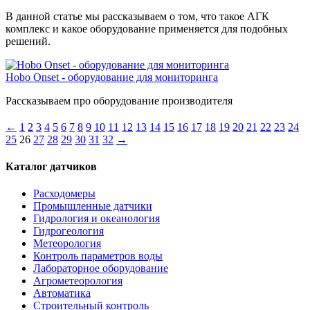
В данной статье мы рассказываем о том, что такое АГК
комплекс и какое оборудование применяется для подобных
решений.
Hobo Onset - оборудование для мониторинга
Рассказываем про оборудование производителя
←
1
2
3
4
5
6
7
8
9
10
11
12
13
14
15
16
17
18
19
20
21
22
23
24
25
26
27
28
29
30
31
32
→
Каталог датчиков
Расходомеры
Промышленные датчики
Гидрология и океанология
Гидрогеология
Метеорология
Контроль параметров воды
Лабораторное оборудование
Агрометеорология
Автоматика
Строительный контроль