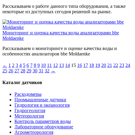
Рассказываем о работе данного типа оборудования, а также
некоторые из доступных сегодня решений на рынке.
Мониторинг и оценка качества воды анализаторами bbe
Moldaenke
Рассказываем о мониторинге и оценке качества воды и
особенностях анализаторов bbe Moldaenke
←
1
2
3
4
5
6
7
8
9
10
11
12
13
14
15
16
17
18
19
20
21
22
23
24
25
26
27
28
29
30
31
32
→
Каталог датчиков
Расходомеры
Промышленные датчики
Гидрология и океанология
Гидрогеология
Метеорология
Контроль параметров воды
Лабораторное оборудование
Агрометеорология