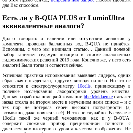
для Вас способом.
Есть ли у B-QUA PLUS от LuminUltra
эквивалентные аналоги?
Долго говорить о наличии или отсутствии аналогов у
комплекта проверки балластных вод B-QUA не придётся.
Вспомним, с чего мы начинали статью… Данный полевой
набор занимает седьмую позицию в списке аналогичных
гидрохимических решений 2019 года. Конечно же, у него есть
аналоги! Были тогда и остаются сейчас.
Успешная практика использования выявляет лидеров, одних
сбрасывая с пьедестала, а других возводя на него. Но это не
относится к спектрофлуориметру
10cells
, привносящему в
полевые исследования лабораторный уровень качества.
Данная разработка немецкой компании
bbe Moldaenke
пять лет
назад стояла на втором месте в изученном нами списке – и с
тех пор не потеряла своей высокой популярности (а,
возможно, даже повысила её). И это не случайно. В случае с
10cells такой же чёрный чемоданчик, как и у B-QUA,
содержит сложный прибор прецизионной точности с
дисплеем компьютерного уровня качества изображения. Не