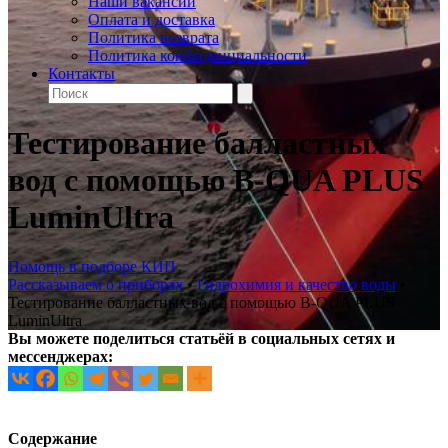
Наши вакансии
Оплата и доставка
Политика возврата
Политика конфиденциальности
Контакты
Тестирование балластных
вод с помощью B-QUA PLUS
LuminUltra
Помощь в подборе КИП
Рассказываем о приборах
•
Гидрохимия и качество воды
•
Тестирование балластных вод с помощью B-QUA PLUS
LuminUltra
Вы можете поделиться статьёй в социальных сетях и
мессенджерах:
Содержание