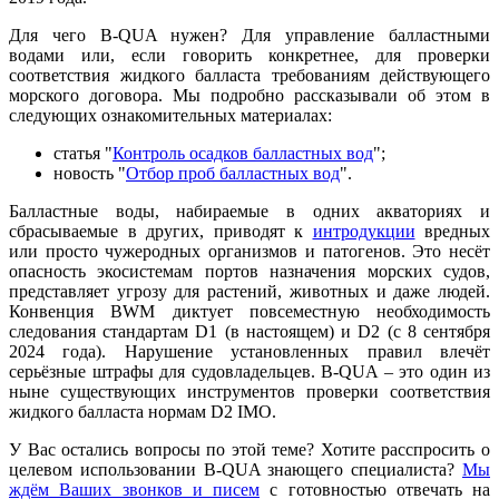
Для чего B-QUA нужен? Для управление балластными
водами или, если говорить конкретнее, для проверки
соответствия жидкого балласта требованиям действующего
морского договора. Мы подробно рассказывали об этом в
следующих ознакомительных материалах:
статья "
Контроль осадков балластных вод
";
новость "
Отбор проб балластных вод
".
Балластные воды, набираемые в одних акваториях и
сбрасываемые в других, приводят к
интродукции
вредных
или просто чужеродных организмов и патогенов. Это несёт
опасность экосистемам портов назначения морских судов,
представляет угрозу для растений, животных и даже людей.
Конвенция BWM диктует повсеместную необходимость
следования стандартам D1 (в настоящем) и D2 (с 8 сентября
2024 года). Нарушение установленных правил влечёт
серьёзные штрафы для судовладельцев. B-QUA – это один из
ныне существующих инструментов проверки соответствия
жидкого балласта нормам D2 IMO.
У Вас остались вопросы по этой теме? Хотите расспросить о
целевом использовании B-QUA знающего специалиста?
Мы
ждём Ваших звонков и писем
с готовностью отвечать на