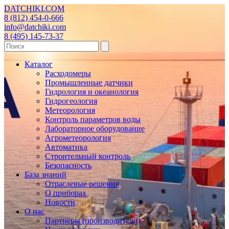
DATCHIKI
.COM
8 (812) 454-0-666
info@datchiki.com
8 (495) 145-73-37
Каталог
Расходомеры
Промышленные датчики
Гидрология и океанология
Гидрогеология
Метеорология
Контроль параметров воды
Лабораторное оборудование
Агрометеорология
Автоматика
Строительный контроль
Безопасность
База знаний
Отраслевые решения
О приборах
Новости
О нас
Партнеры (производители)