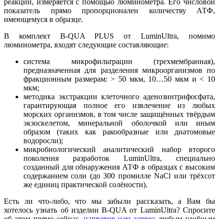
реакции, измеряется с помощью люминометра. Его числовой
показатель прямо пропорционален количеству АТФ,
имеющемуся в образце.
В комплект B-QUA PLUS от LuminUltra, помимо
люминометра, входят следующие составляющие:
система микрофильтрации (трехмембранная),
предназначенная для разделения микроорганизмов по
фракционным размерам: > 50 мкм, 10…50 мкм и < 10
мкм;
методика экстракции клеточного аденозинтрифосфата,
гарантирующая полное его извлечение из любых
морских организмов, в том числе защищённых твёрдым
экзоскелетом, минеральной оболочкой или иным
образом (таких как ракообразные или диатомовые
водоросли);
микробиологический аналитический набор второго
поколения разработок LuminUltra, специально
созданный для обнаружения АТФ в образцах с высоким
содержанием соли (до 300 промилле NaCl или трёхсот
же единиц практической солёности).
Есть ли что-либо, что мы забыли рассказать, а Вам бы
хотелось узнать об изделии B-QUA от LuminUltra? Спросите
об этом прямо сейчас,
направив нам запрос
любым удобным