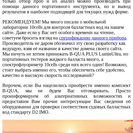
только отбор проб и их анализ можно производить при
помощи данного портативного инструмента, но и вывод
результатов в наиболее подходящей для текущих нужд форме.
РЕКОМЕНДУЕМ! Мы много писали о мобильной
лаборатории 10cells для контроля балластных вод на нашем
сайте. Даже если у Вас нет особого времени на чтение,
советуем бросить взгляд на
спецификацию данного прибора
.
Производитель не даром обозначил эту свою разработку как
ведущую, взяв её название в качестве домена своего сайта.
Мы ничуть не хотим принижать B-QUA PLUS LuminUltra, но
портативных тестеров жидкого балласта много, а
спектрофлуориметр 10cells среди них всего один! Возможно,
стоит выбрать именно его, чтобы обеспечить себе удобство,
качество и высокую скорость исследований?
Впрочем, если Вы нацелились приобрести именно комплект
B-QUA, мы не будем Вас отговаривать. Просто
проинформируем об альтернативных возможностях и
предоставим Вам прочие интересующие Вас сведения об
оборудовании для проверки соответствия судовых балластных
вод стандарту D2 IMO.