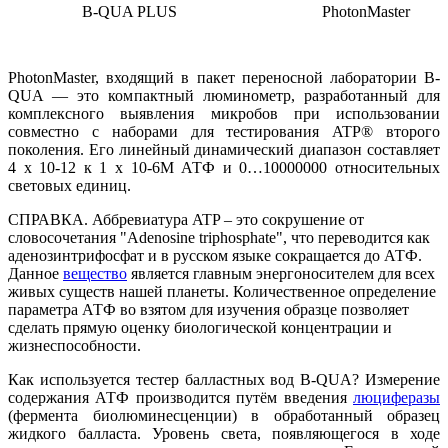
B-QUA PLUS
PhotonMaster
PhotonMaster, входящий в пакет переносной лаборатории B-
QUA — это компактный люминометр, разработанный для
комплексного выявления микробов при использовании
совместно с наборами для тестирования ATP® второго
поколения. Его линейный динамический диапазон составляет
4 x 10-12 к 1 x 10-6М АТФ и 0…10000000 относительных
световых единиц.
СПРАВКА. Аббревиатура ATP – это сокрушение от
словосочетания "Adenosine triphosphate", что переводится как
аденозинтрифосфат и в русском языке сокращается до АТФ.
Данное
вещество
является главным энергоносителем для всех
живых существ нашей планеты. Количественное определение
параметра АТФ во взятом для изучения образце позволяет
сделать прямую оценку биологической концентрации и
жизнеспособности.
Как используется тестер балластных вод B-QUA? Измерение
содержания АТФ производится путём введения
люциферазы
(фермента биолюминесценции) в обработанный образец
жидкого балласта. Уровень света, появляющегося в ходе