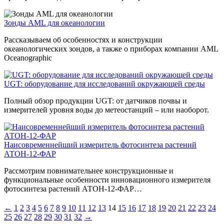
Зонды AML для океанологии
Рассказываем об особенностях и конструкции
океанологических зондов, а также о приборах компании AML
Oceanographic
UGT: оборудование для исследований окружающей среды
Полный обзор продукции UGT: от датчиков почвы и
измерителей уровня воды до метеостанций – или наоборот.
Наисовременнейший измеритель фотосинтеза растений
АТОН-12-ФАР
Рассмотрим повнимательнее конструкционные и
функциональные особенности инновационного измерителя
фотосинтеза растений АТОН-12-ФАР…
←
1
2
3
4
5
6
7
8
9
10
11
12
13
14
15
16
17
18
19
20
21
22
23
24
25
26
27
28
29
30
31
32
→