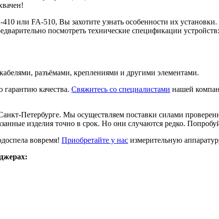
хвачен!
FA-410 или FA-510, Вы захотите узнать особенности их установк
редварительно посмотреть технические спецификации устройств
абелями, разъёмами, креплениями и другими элементами.
 гарантию качества.
Свяжитесь со специалистами
нашей компани
Санкт-Петербурге. Мы осуществляем поставки силами проверенн
азанные изделия точно в срок. Но они случаются редко. Попробу
одоспела вовремя!
Приобретайте у нас
измерительную аппаратуру
нджерах: