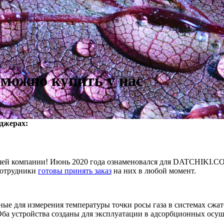
 можно купить у нас
нджерах:
шей компании! Июнь 2020 года ознаменовался для DATCHIKI.COM
 сотрудники
готовы принять заказ
на них в любой момент.
ные для измерения температуры точки росы газа в системах сжа
. Оба устройства созданы для эксплуатации в адсорбционных ос