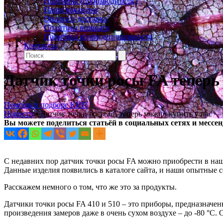
Партнеры (производители)
Наши вакансии
Оплата и доставка
Политика возврата
Политика конфиденциальности
Контакты
Датчик точки росы FA теперь
Помощь в подборе КИП
Новости
•
Датчик точки росы FA теперь можно купить у нас
Вы можете поделиться статьёй в социальных сетях и мессе
С недавних пор датчик точки росы FA можно приобрести в на
Данные изделия появились в каталоге сайта, и наши опытные
Расскажем немного о том, что же это за продукты.
Датчики точки росы FA 410 и 510 – это приборы, предназначен
произведения замеров даже в очень сухом воздухе – до -80 °C