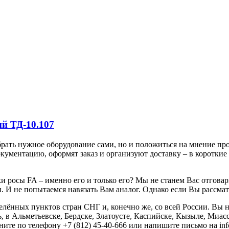
й ТД-10.107
обрать нужное оборудование сами, но и положиться на мнение п
кументацию, оформят заказ и организуют доставку – в короткие
 росы FA – именно его и только его? Мы не станем Вас отговар
 И не попытаемся навязать Вам аналог. Однако если Вы рассмат
лённых пунктов стран СНГ и, конечно же, со всей России. Вы н
 в Альметьевске, Бердске, Златоусте, Каспийске, Кызыле, Миасс
ните по телефону +7 (812) 45-40-666 или напишите письмо на in