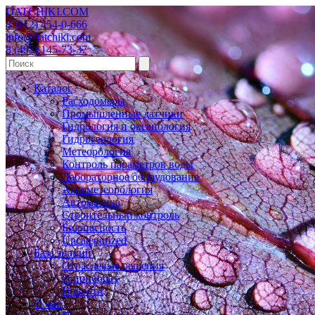
DATCHIKI
.COM
8 (812) 454-0-666
info@datchiki.com
8 (495) 145-73-37
Каталог
Расходомеры
Промышленные датчики
Гидрология и океанология
Гидрогеология
Метеорология
Контроль параметров воды
Лабораторное оборудование
Агрометеорология
Автоматика
Строительный контроль
Безопасность
Uncategorized
База знаний
Отраслевые решения
О приборах
Новости
О нас