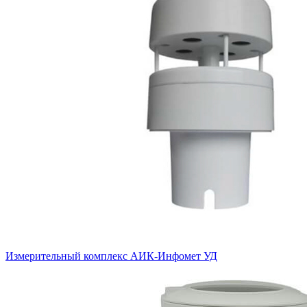
Измерительный комплекс АИК-Инфомет УД