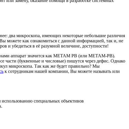
нт или замену, оказание помощи в разработке системных
нее: два микроскопа, имеющих некоторые небольшие различия
ы можете как ознакомиться с данной информацией, так и, не
ов и убедиться в её разумной величине, доступности!
 нами аппарат значится как МЕТАМ РВ (или МЕТАМ-РВ).
все части (буквенные и числовые) пишутся через дефис. Однако
кул микроскопа. Так как же будет правильно? Мы
сь
к сотрудникам нашей компании, Вы можете называть или
ря использованию специальных объективов
в.