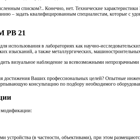
сленным списком?.. Конечно, нет. Технические характеристик
ию – задать квалифицированным специалистам, которые с удов
М РВ 21
ля использования в лабораториях как научно-исследовательск
ских изысканий, а также металлургических, машиностроительны
визуальное наблюдение за всевозможными непрозрачными объе
ля достижения Ваших профессиональных целей? Опытные инжене
счерпывающую консультацию по подбору необходимого оборудова
ции
 модификации:
и устройства (в частности, объективами), при этом размещаютс