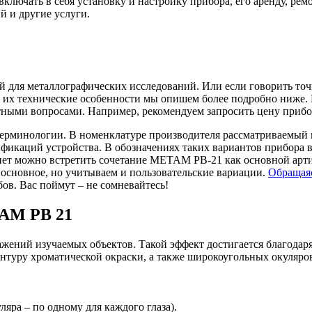
лючать в себя установку и настройку прибора, его аренду, ремо
й и другие услуги.
 для металлографических исследований. Или если говорить точ
их технические особенности мы опишем более подробно ниже. В
ными вопросами. Например, рекомендуем запросить цену прибор
ерминологии. В номенклатуре производителя рассматриваемый
дификаций устройства. В обозначениях таких вариантов прибора 
рнет можно встретить сочетание МЕТАМ РВ-21 как основной арти
 основное, но учитываем и пользовательские вариации.
Обращая
в. Вас поймут – не сомневайтесь!
АМ РВ 21
ажений изучаемых объектов. Такой эффект достигается благода
нтуру хроматической окраски, а также широкоугольных окуляро
яра – по одному для каждого глаза).