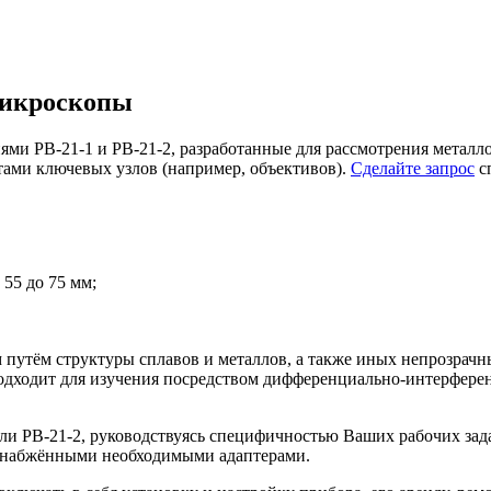
микроскопы
и РВ-21-1 и РВ-21-2, разработанные для рассмотрения металло
тами ключевых узлов (например, объективов).
Сделайте запрос
сп
55 до 75 мм;
утём структуры сплавов и металлов, а также иных непрозрачны
подходит для изучения посредством дифференциально-интерфере
или РВ-21-2, руководствуясь специфичностью Ваших рабочих з
 снабжёнными необходимыми адаптерами.