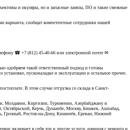
ъективы и окуляры, но и запасные лампы, ПО и такие смежные
ами варианта, сообщат компетентные сотрудники нашей
лефону ☎ +7 (812) 45-40-66 или электронной почте ✉
ю одобряем такой ответственный подход и готовы
по установке, пусконаладке и эксплуатации и остальное прочее.
стоплате. В этом случае отгрузка со склада в Санкт-
ии, Молдавии, Киргизии, Туркмении, Азербайджану и
, Октябрьский, Керчь, Душанбе, Москву, Бишкек, Ашхабад,
нь, Грозный, Ростов-на-Дону, Кишинёв, Ереван, Нижний
вис включает в себя эти и другие услуги, начиная с ремонта и