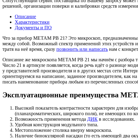
Сопутствующий сервис поставщика по Вашему запросу может вк
решений, организации поверки и калибровки средств измерени
Описание
Характеристики
Документы и ПО
Что за прибор МЕТАМ РВ 21? Это микроскоп, предназначенный
между собой. Возможный спектр применений этих устройств и 
тратя на неё время, сразу
позвонить или написать
нам с конкрет
Описание же микроскопа МЕТАМ РВ 21 мы начнём с разбора т
Число 21 в артикуле появляется, когда речь идёт о разнице мо
у представителей производителя и в других местах сети Инте
ориентируемся на написание, заданное производителем, как на
писать наименование прибора любым из перечисленных способо
Эксплуатационные преимущества МЕТ
Высокий показатель контрастности характерен для изобр
(планахроматических, широкого поля), не имеющих по ко
Возможность применения метода
ДИК
в исследованиях.
Удобная конструкция модульного типа.
Местоположение столика вверху микроскопа.
Наличие бинокулярной насадки (то есть имеющей два окул