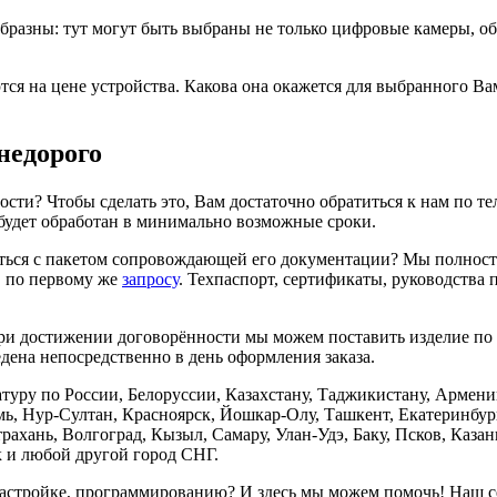
азны: тут могут быть выбраны не только цифровые камеры, об
тся на цене устройства. Какова она окажется для выбранного В
недорого
ти? Чтобы сделать это, Вам достаточно обратиться к нам по те
будет обработан в минимально возможные сроки.
ься с пакетом сопровождающей его документации? Мы полность
, по первому же
запросу
. Техпаспорт, сертификаты, руководства 
ри достижении договорённости мы можем поставить изделие по по
едена непосредственно в день оформления заказа.
туру по России, Белоруссии, Казахстану, Таджикистану, Армен
, Нур-Султан, Красноярск, Йошкар-Олу, Ташкент, Екатеринбург
ахань, Волгоград, Кызыл, Самару, Улан-Удэ, Баку, Псков, Каза
 и любой другой город СНГ.
 настройке, программированию? И здесь мы можем помочь! Наш сер