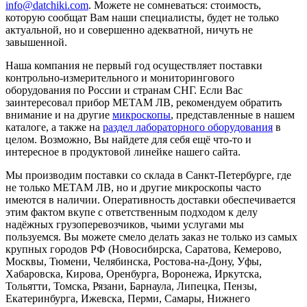
info@datchiki.com
. Можете не сомневаться: стоимость,
которую сообщат Вам наши специалисты, будет не только
актуальной, но и совершенно адекватной, ничуть не
завышенной.
Наша компания не первый год осуществляет поставки
контрольно-измерительного и мониторингового
оборудования по России и странам СНГ. Если Вас
заинтересовал прибор МЕТАМ ЛВ, рекомендуем обратить
внимание и на другие
микроскопы
, представленные в нашем
каталоге, а также на
раздел лабораторного оборудования
в
целом. Возможно, Вы найдете для себя ещё что-то и
интересное в продуктовой линейке нашего сайта.
Мы производим поставки со склада в Санкт-Петербурге, где
не только МЕТАМ ЛВ, но и другие микроскопы часто
имеются в наличии. Оперативность доставки обеспечивается
этим фактом вкупе с ответственным подходом к делу
надёжных грузоперевозчиков, чьими услугами мы
пользуемся. Вы можете смело делать заказ не только из самых
крупных городов РФ (Новосибирска, Саратова, Кемерово,
Москвы, Тюмени, Челябинска, Ростова-на-Дону, Уфы,
Хабаровска, Кирова, Оренбурга, Воронежа, Иркутска,
Тольятти, Томска, Рязани, Барнаула, Липецка, Пензы,
Екатеринбурга, Ижевска, Перми, Самары, Нижнего