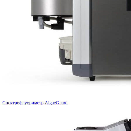
Спектрофлуориметр AlgaeGuard