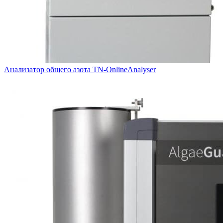
Анализатор общего азота TN-OnlineAnalyser