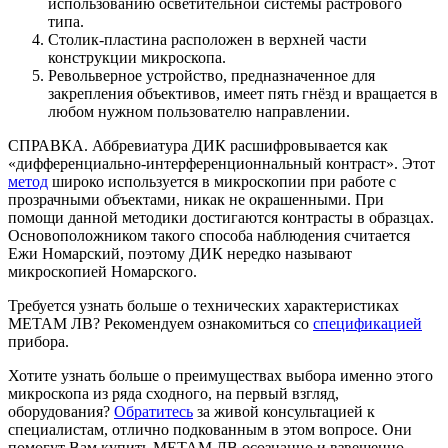
использованию осветительной системы растрового
типа.
Столик-пластина расположен в верхней части
конструкции микроскопа.
Револьверное устройство, предназначенное для
закрепления объективов, имеет пять гнёзд и вращается в
любом нужном пользователю направлении.
СПРАВКА. Аббревиатура ДИК расшифровывается как
«дифференциально-интерференционнальный контраст». Этот
метод
широко используется в микроскопии при работе с
прозрачными объектами, никак не окрашенными. При
помощи данной методики достигаются контрасты в образцах.
Основоположником такого способа наблюдения считается
Ежи Номарский, поэтому ДИК нередко называют
микроскопией Номарского.
Требуется узнать больше о технических характеристиках
МЕТАМ ЛВ? Рекомендуем ознакомиться со
спецификацией
прибора.
Хотите узнать больше о преимуществах выбора именно этого
микроскопа из ряда сходного, на первый взгляд,
оборудования?
Обратитесь
за живой консультацией к
специалистам, отлично подкованным в этом вопросе. Они
помогут Вам купить МЕТАМ ЛВ осознанно и взвешенно –