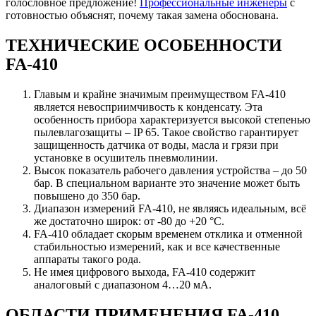
голословное предложение!
Профессиональные инженеры
с
готовностью объяснят, почему такая замена обоснована.
ТЕХНИЧЕСКИЕ ОСОБЕННОСТИ
FA-410
Главым и крайне значимым преимуществом FA-410
является невосприимчивость к конденсату. Эта
особенность прибора характеризуется высокой степенью
пылевлагозащиты – IP 65. Такое свойство гарантирует
защищенность датчика от воды, масла и грязи при
установке в осушитель пневмолинии.
Высок показатель рабочего давления устройства – до 50
бар. В специальном варианте это значение может быть
повышено до 350 бар.
Диапазон измерений FA-410, не являясь идеальным, всё
же достаточно широк: от -80 до +20 °C.
FA-410 обладает скорым временем отклика и отменной
стабильностью измерений, как и все качественные
аппараты такого рода.
Не имея цифрового выхода, FA-410 содержит
аналоговый с диапазоном 4…20 мА.
ОБЛАСТИ ПРИМЕНЕНИЯ FA-410