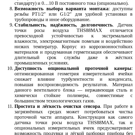
стандарту) и 0…10 В постоянного тока (опционально).
Возможность выбора варианта монтажа
: доступны
резьбы PT1/2″ или G1/2″ для удобной установки в
трубопроводы и иное оборудование.
Стабильность, надёжность, долговечность
. Датчик
точки росы воздуха THS88MAX отличается
превосходной устойчивостью к экстремальной
влажности, электромагнитным помехам и воздействию
низких температур. Корпус из коррозионностойких
материалов и продуманная герметизация обеспечивают
длительный срок службы даже в жёстких
промышленных условиях.
Доступность опциональной проточной камеры
:
оптимизированная геометрия измерительной ячейки
снижает влияние турбулентности и конденсата,
повышая воспроизводимость результатов. Материал
данного вентильного блока — нержавеющая сталь и
химически стойкие полимеры, совместимые с
большинством технологических газов.
Простота и лёгкость очистки сенсора
. При работе в
загрязнённых средах может потребоваться чистка
проточной части аппарата. Конструкция как самого
датчика точки росы воздуха THS88MAX, так и
опциональных измерительных ячеек предусматривает
возможность продувки и лёгкой разборки прибора без