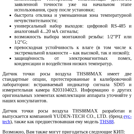
заявленной точности уже на начальном этапе
использования, сразу после установки;
быстрота отклика и уменьшенная зона температурной
нечувствительности;
универсальный набор выходов: цифровой RS-485 и
аналоговый 4...20 мА сигналы;
возможность выбора монтажной резьбы: 1/2"PT или
1/2"G;
превосходная устойчивость к влаге (в том числе к
экстремальной влажности – как высокой, так и низкой);
защищённость от электромагнитных помех,
конденсации и воздействия низких температур.
Датчик точки росы воздуха THS88MAX имеет две
стандартные опции, протестированные в калибровочной
лаборатории: встраиваемый индикатор сигнала SD05 и
измерительная камера 8203104023. Информацию о других
оригинальных элементах комплектации аппарата уточняйте у
наших консультантов.
Датчик точки росы воздуха THS88MAX разработан и
выпускается компанией YUDEN-TECH CO., LTD. (бренд
eyc-
tech
), также как предшествовавшая ему модель
THS88
.
Возможно, Вам также могут пригодиться следующие КИП: