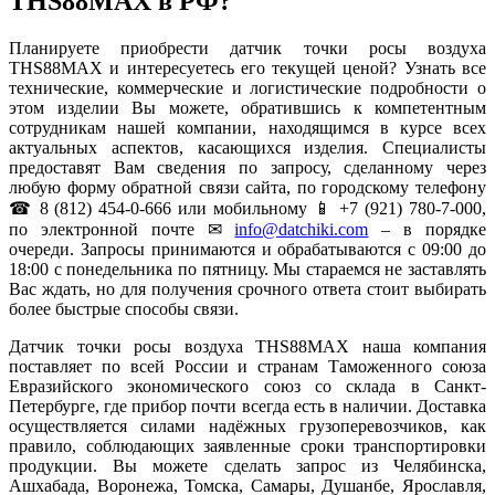
THS88MAX в РФ?
Планируете приобрести датчик точки росы воздуха
THS88MAX и интересуетесь его текущей ценой? Узнать все
технические, коммерческие и логистические подробности о
этом изделии Вы можете, обратившись к компетентным
сотрудникам нашей компании, находящимся в курсе всех
актуальных аспектов, касающихся изделия. Специалисты
предоставят Вам сведения по запросу, сделанному через
любую форму обратной связи сайта, по городскому телефону
☎ 8 (812) 454-0-666 или мобильному 📱 +7 (921) 780-7-000,
по электронной почте ✉
info@datchiki.com
– в порядке
очереди. Запросы принимаются и обрабатываются с 09:00 до
18:00 с понедельника по пятницу. Мы стараемся не заставлять
Вас ждать, но для получения срочного ответа стоит выбирать
более быстрые способы связи.
Датчик точки росы воздуха THS88MAX наша компания
поставляет по всей России и странам Таможенного союза
Евразийского экономического союз со склада в Санкт-
Петербурге, где прибор почти всегда есть в наличии. Доставка
осуществляется силами надёжных грузоперевозчиков, как
правило, соблюдающих заявленные сроки транспортировки
продукции. Вы можете сделать запрос из Челябинска,
Ашхабада, Воронежа, Томска, Самары, Душанбе, Ярославля,