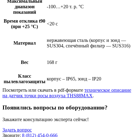
Максимальный
диапазон
-100…+20 т. р. °C
показаний
Время отклика t90
<20 с
(при +25 °C)
нержавеющая сталь (корпус и зонд —
Материал
SUS304, спечённый фильтр — SUS316)
Вес
168 г
Класс
корпус – IP65, зонд – IP20
пылевлагозащиты
Посмотреть или скачать в pdf-формате
техническое описание
на датчик точки росы воздуха THS88MAX
.
Появились вопросы по оборудованию?
Закажите консультацию эксперта сейчас!
Задать вопрос
Звоните:
8 (812) 454-0-666