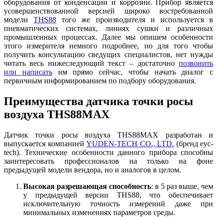
оборудования от конденсации и коррозии. Прибор является
усовершенствованной версией широко востребованной
модели
THS88
того же производителя и используется в
пневматических системах, линиях сушки и различных
промышленных процессах. Далее мы опишем особенности
этого измерителя немного подробнее, но для того чтобы
получить консультацию сведущих специалистов, нет нужды
читать весь нижеследующий текст – достаточно
позвонить
или написать
им прямо сейчас, чтобы начать диалог с
первичным информированием по подбору оборудования.
Преимущества датчика точки росы
воздуха THS88MAX
Датчик точки росы воздуха THS88MAX разработан и
выпускается компанией
YUDEN-TECH CO., LTD.
(бренд eyc-
tech). Технические особенности данного прибора способны
заинтересовать профессионалов на только на фоне
предыдущей модели вендора, но и аналогов в целом.
Высокая разрешающая способность
: в 5 раз выше, чем
у предыдущей версии THS88, что обеспечивает
исключительную точность измерений даже при
минимальных изменениях параметров среды.