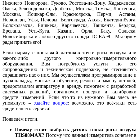
Нижнего Новгорода, Гуково, Ростова-на-Дону, Хадыженска,
Омска, Зеленодольска, Дербента, Минска, Томска, Лангепаса,
Москвы, Йошкар-Олы, Красноярска, Перми, Астаны,
Нерюнгри, Уфы, Печоры, Волгограда, Аксая, Екатеринбурга,
Волоколамска, Бишкека, Карачаевска, Ташкента, Бердска,
Еревана, Усть-Кута, Казани, Орла, Баку, Сальска,
Новосибирска и любого другого города ТС ЕАЭС. Мы будем
рады принять его!
Если наряду с поставкой датчиков точки росы воздуха или
какого-либо другого контрольно-измерительного
оборудования, Вам потребуются услуги по его
сопровождению и технической поддержке, не стесняйтесь
спрашивать нас о них. Мы осуществляем программирование и
пусконаладку, монтаж и обучение, ремонт и замену деталей,
предоставляем аппаратуру в аренду, помогаем с разработкой
системных решений, организуем поверки и калибровки
средств измерений. Если что-то из нужного Вам здесь не
упомянуто –
задайте вопрос
: возможно, это всё-таки есть
среди нашего сервиса!
Подведём итоги.
Почему стоит выбрать датчик точки росы воздуха
THS88MAX?
Потому что данный измеритель сочетает в