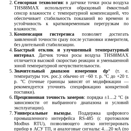
Сенсорная технология
: в датчике точки росы воздуха
THS88MAX используется образцовый ёмкостный
сенсор влажности с температурной компенсацией, что
обеспечивает стабильность показаний во времени и
устойчивость к кратковременным перегрузкам по
влажности.
Компенсация гистерезиса
позволяет достигать
заявленной точности сразу после установки измерителя,
без длительной стабилизации.
Быстрый отклик и улучшенный температурный
интервал
. Датчик точки росы воздуха THS88MAX
отличается высокой скоростью реакции и уменьшенной
зоной температурной нечувствительности.
Значительный диапазон измерения dp°
(т. е.
температуры точ. рос.): обычно от −60 т. р. °C до +20 т.
р. °C (точные границы зависят от модификации —
рекомендуется уточнять спецификацию конкретной
поставки).
Прецизионная точность замеров
: порядка ±1…2 °C (в
зависимости от выбранного диапазона и условий
эксплуатации).
Универсальные выходы
. Поддержка цифрового
промышленного интерфейса RS-485 (с протоколом
Modbus RTU), позволяющего легко интегрировать
прибор в АСУ ТП, и аналоговые сигналы: 4…20 мА (по