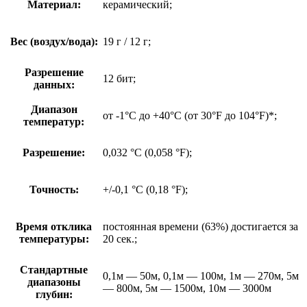
Материал:
керамический;
Вес (воздух/вода):
19 г / 12 г;
Разрешение
12 бит;
данных:
Диапазон
от -1°C до +40°C (от 30°F до 104°F)*;
температур:
Разрешение:
0,032 °С (0,058 °F);
Точность:
+/-0,1 °C (0,18 °F);
Время отклика
постоянная времени (63%) достигается за
температуры:
20 сек.;
Стандартные
0,1м — 50м, 0,1м — 100м, 1м — 270м, 5м
диапазоны
— 800м, 5м — 1500м, 10м — 3000м
глубин: