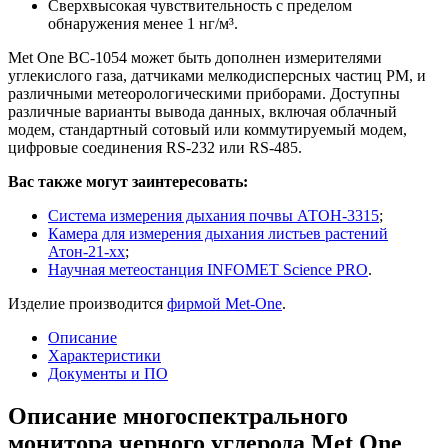
Сверхвысокая чувствительность с пределом
обнаружения менее 1 нг/м³.
Met One BC-1054 может быть дополнен измерителями
углекислого газа, датчиками мелкодисперсных частиц PM, и
различными метеорологическими приборами. Доступны
различные варианты вывода данных, включая облачный
модем, стандартный сотовый или коммутируемый модем,
цифровые соединения RS-232 или RS-485.
Вас также могут заинтересовать:
Система измерения дыхания почвы АТОН-3315
;
Камера для измерения дыхания листьев растений
Атон-21-xx
;
Научная метеостанция INFOMET Scienсe PRO
.
Изделие производится
фирмой Met-One
.
Описание
Характеристики
Документы и ПО
Описание многоспектрального
монитора черного углерода Met One