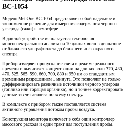
BC-1054
Модель Met One BC-1054 представляет собой надежное и
экономичное решение для измерения содержания черного
углерода (сажи) в атмосфере.
В данной устройстве используется технология
многоспектрального анализа на 10 длинах волн в диапазоне
от ближнего ультрафиолета до ближнего инфракрасного
спектра.
Прибор измеряет пропускание света в режиме реального
времени и вычисляет концентрации на длинах волн 370, 430,
470, 525, 565, 590, 660, 700, 880 и 950 нм со стандартным
временным разрешением 1 минута. Это позволяет не только
дифференцировать различные источники черного углерода
(топливо или горящая органика), но и точнее корректировать
данные за счет анализа по всему спектру.
В комплекте с прибором также поставляется система
активного управления потоком пробы воздуха.
Конструкция монитора включает в себя один контроллер
массового расхода и один тракт для поступления пробы.