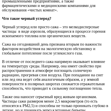
промышленными предприятиями, а также
фармацевтическими и медицинскими компаниями для
обслуживания «чистых комнат».
Что такое черный углерод?
Черный углерод или просто сажа – это мелкодисперсные
частицы в виде аэрозоля, образующиеся в процессе горения
ископаемого топлива или органических веществ.
Сажа на сегодняшний день признана вторым по важности
фактором воздействия на экологическую обстановку и
глобальное потепление после углекислого газа.
В отличие от последнего сажа напрямую оказывает влияние
на температуру среды. Например, она имеет свойство при
распространении в атмосфере поглощать солнечную
радиацию, прогревая слои воздуха. При попадании на снег
или лед она ведет себя аналогичным образом, а у земной
поверхности в полярных широтах снижается отражательная
способность, что приводит к сильному поглощению тепла.
Также она наносит серьезный вред живым организмам.
Частицы сажи размером менее 2,5 микрометров (то есть
относятся к PM2,5) и способны не только проникать глубоко в
легкие, но и проникать через клеточные барьеры