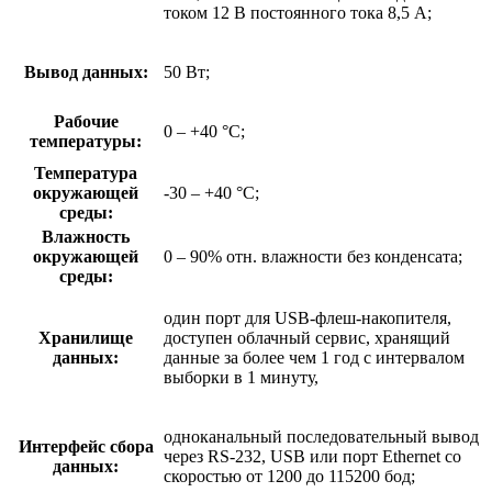
током 12 В постоянного тока 8,5 А;
Вывод данных:
50 Вт;
Рабочие
0 – +40 °C;
температуры:
Температура
окружающей
-30 – +40 °C;
среды:
Влажность
окружающей
0 – 90% отн. влажности без конденсата;
среды:
один порт для USB-флеш-накопителя,
Хранилище
доступен облачный сервис, хранящий
данных:
данные за более чем 1 год с интервалом
выборки в 1 минуту,
одноканальный последовательный вывод
Интерфейс сбора
через RS-232, USB или порт Ethernet со
данных:
скоростью от 1200 до 115200 бод;