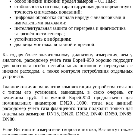
особо низкий нижний предел замеров – 0,1 Нм/с;
стабильность сигнала, гарантирующая долговременную
точность снимаемых показаний;
цифровая обработка сигнала наряду с аналоговыми и
импульсными выходами;
интеллектуальная защита от перегрева и диагностика
загрязнённости сенсора;
устойчивость к вибрациям;
два вида монтажа: вставной и врезной.
Благодаря более значительному диапазону измерения, чем у
аналогов, расходомер учёта газа Борей-950 хорошо подходит
для контроля особо нестабильных потоков и перепусков с
низким расходом, а также контроля потребления отдельных
устройств.
Главное отличие вариантов комплектации устройства связано
с типом его установки, зависящем, в свою очередь, от
величины труб. Погружной Борей-950 предназначен для
номинальных диаметров DN20…1000, тогда как данный
расходомер учёта газа фланцевого типа подходит только для
отдельных размеров: DN15, DN20, DN32, DN40, DN50, DN65,
DN80.
Если Вы ищите измерители скорости потока, Вас могут также
заинтересовать следующие приборы: