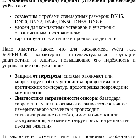
2.
Фланцевый (врезной) вариант установки расходомера
учёта газа
:
совместим с трубами стандартных размеров: DN15,
DN20, DN32, DN40, DN50, DN65, DN80;
удобен для компактных установок и участков с
ограниченным пространством;
гарантирует герметичное и прочное соединение.
Надо отметить также, что для расходомера учёта газа
БОРЕЙ-950 характерны интеллектуальные функции
диагностики и защиты, повышающие его надёжность и
упрощающие обслуживание.
Защита от перегрева
: система отключает или
корректирует работу устройства при достижении
критических температур, предотвращая повреждение
компонентов.
Диагностика загрязнённости сенсора
: благодаря
современным технологиям отслеживается состояние
измерительного элемента и происходит
сигнализирование о необходимости очистки или
обслуживания, что минимизирует риск погрешностей
из-за загрязнения.
В заключение отметим ещё три полезных особенности