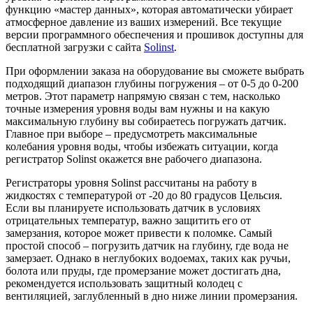
функцию «мастер данных», которая автоматически убирает
атмосферное давление из ваших измерений. Все текущие
версии программного обеспечения и прошивок доступны для
бесплатной загрузки с сайта
Solinst
.
При оформлении заказа на оборудование вы сможете выбрать
подходящий диапазон глубины погружения – от 0-5 до 0-200
метров. Этот параметр напрямую связан с тем, насколько
точные измерения уровня воды вам нужны и на какую
максимальную глубину вы собираетесь погружать датчик.
Главное при выборе – предусмотреть максимальные
колебания уровня воды, чтобы избежать ситуации, когда
регистратор Solinst окажется вне рабочего диапазона.
Регистраторы уровня Solinst рассчитаны на работу в
жидкостях с температурой от -20 до 80 градусов Цельсия.
Если вы планируете использовать датчик в условиях
отрицательных температур, важно защитить его от
замерзания, которое может привести к поломке. Самый
простой способ – погрузить датчик на глубину, где вода не
замерзает. Однако в неглубоких водоемах, таких как ручьи,
болота или пруды, где промерзание может достигать дна,
рекомендуется использовать защитный колодец с
вентиляцией, заглубленный в дно ниже линии промерзания.