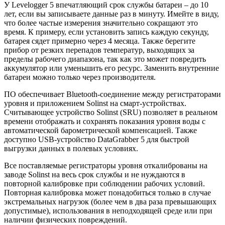
У Levelogger 5 впечатляющий срок службы батареи – до 10
лет, если вы записываете данные раз в минуту. Имейте в виду,
что более частые измерения значительно сокращают это
время. К примеру, если установить запись каждую секунду,
батарея сядет примерно через 4 месяца. Также берегите
прибор от резких перепадов температур, выходящих за
пределы рабочего диапазона, так как это может повредить
аккумулятор или уменьшить его ресурс. Заменить внутренние
батареи можно только через производителя.
ПО обеспечивает Bluetooth-соединение между регистраторами
уровня и приложением Solinst на смарт-устройствах.
Считывающее устройство Solinst (SRU) позволяет в реальном
времени отображать и сохранять показания уровня воды с
автоматической барометрической компенсацией. Также
доступно USB-устройство DataGrabber 5 для быстрой
выгрузки данных в полевых условиях.
Все поставляемые регистраторы уровня откалиброваны на
заводе Solinst на весь срок службы и не нуждаются в
повторной калибровке при соблюдении рабочих условий.
Повторная калибровка может понадобиться только в случае
экстремальных нагрузок (более чем в два раза превышающих
допустимые), использования в неподходящей среде или при
наличии физических повреждений.