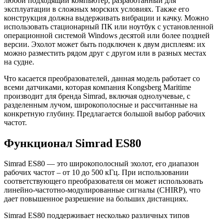
любой подходящий компьютер, разработанный для
эксплуатации в сложных морских условиях. Также его
конструкция должна выдерживать вибрации и качку. Можно
использовать стационарный ПК или ноутбук с установленной
операционной системой Windows десятой или более поздней
версии. Эхолот может быть подключен к двум дисплеям: их
можно разместить рядом друг с другом или в разных местах
на судне.
Что касается преобразователей, данная модель работает со
всеми датчиками, которая компания Kongsberg Maritime
производит для бренда Simrad, включая однолучевые, с
разделенным лучом, широкополосные и рассчитанные на
конкретную глубину. Предлагается большой выбор рабочих
частот.
Функционал Simrad ES80
Simrad ES80 — это широкополосный эхолот, его диапазон
рабочих частот – от 10 до 500 кГц. При использовании
соответствующего преобразователя он может использовать
линейно-частотно-модулированные сигналы (CHIRP), что
дает повышенное разрешение на больших дистанциях.
Simrad ES80 поддерживает несколько различных типов