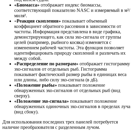
«Биомасса»
отображает индекс биомассы,
соответствующий показателю NASC и измеряемый в м²/
миля².
«
Реакция скопления»
показывает объемный
коэффициент обратного рассеяния в зависимости от
частоты. Информация представлена в виде графика,
демонстрирующего, как сила эхо-сигнала от группы
целей (например, рыбного косяка) изменяется с
изменением рабочей частоты. Эта функция позволяет
идентифицировать природу скоплений и различать их
между собой.
«Распределение по размерам»
отображает гистограмму
эхо-сигналов от отдельных рыб. Гистограмма
показывает фактический размер рыбы в единицах веса
или длины, либо силу эхо-сигнала (в дБ).
«Положение рыбы»
показывает положение
обнаруженных эхо-сигналов от отдельных рыб (вид
сверху).
«Положение эхо-сигнала»
показывает положение
обнаруженных одиночных эхо-сигналов в пределах луча
(вид сбоку).
Для использования последних трех панелей потребуется
наличие преобразователя с разделенным лучом.