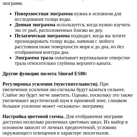
эхограмм.
Поверхностная
эхограмма
нужна в основном для
исследования толщи воды.
Донная эхограмма
используется, когда нужно изучить
эхо от рыб, расположенных близко ко дну.
Пелагическая эхограмма
подходит, когда вы хотите
прозондировать толщу воды, начиная с любого
расстояния ниже поверхности моря и до дна, но без
отображения контура дна.
Эхограмма трала
охватывает вертикальное отверстие
трала относительно глубины верхнего каната.
Другие функции эхолота Simrad ES80:
Регулировка усиления (чувствительности).
При
увеличении усиления эхо-сигналы будут казаться сильнее.
Слабое эхо будет легче заметить. Однако, поскольку это также
увеличивает акустический шум в приемной зоне, слишком
большое усиление может «искажать» эхограмму.
Настройка цветовой схемы.
Для отображения эхограмм
доступно несколько различных цветовых шкал. Их выбор в
основном зависит от личных предпочтений, условиях
окружающего освещения и характере эхосигналов.