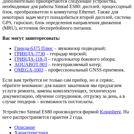
Дополнительно приобретаются следующие устройства,
необходимые для работы Simrad ES80: дисплей, процессорный
блок, преобразователи и коммутатор Ethernet. Также для
некоторых задач могут понадобиться второй дисплей, система
GPS, гироскоп, блок определения направления движения
(MRU), источник бесперебойного питания.
Вас могут заинтересовать:
Гринда-6375 Плюс
– звуковизор подводный;
ГРИНДА-7730
– георадар морской;
ГРИНДА-118-Д
– гидролокатор бокового обзора;
AQUABOT-903
– телеуправляемый катер;
OMEGA-1003
– профессиональный GNSS-приемник.
Если вам требуется не только сам прибор, но и сервис,
обратите внимание: для наших заказчиков мы предлагаем
услуги ремонта, замены комплектующих, техническую
документацию, обучение сотрудников, отгрузку за день, а в
случае тендеров – возможность постоплаты.
Устройство Simrad ES80 производится фирмой
Kongsberg
. На
него распространяется гарантия 2 года.
Описание
Характеристики