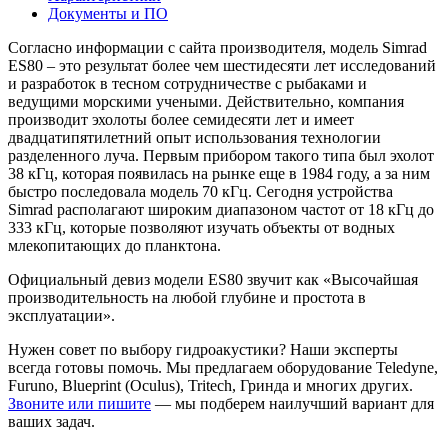
Документы и ПО
Согласно информации с сайта производителя, модель Simrad
ES80 – это результат более чем шестидесяти лет исследований
и разработок в тесном сотрудничестве с рыбаками и
ведущими морскими учеными. Действительно, компания
производит эхолоты более семидесяти лет и имеет
двадцатипятилетний опыт использования технологии
разделенного луча. Первым прибором такого типа был эхолот
38 кГц, которая появилась на рынке еще в 1984 году, а за ним
быстро последовала модель 70 кГц. Сегодня устройства
Simrad располагают широким диапазоном частот от 18 кГц до
333 кГц, которые позволяют изучать объекты от водных
млекопитающих до планктона.
Официальный девиз модели ES80 звучит как «Высочайшая
производительность на любой глубине и простота в
эксплуатации».
Нужен совет по выбору гидроакустики? Наши эксперты
всегда готовы помочь. Мы предлагаем оборудование Teledyne,
Furuno, Blueprint (Oculus), Tritech, Гринда и многих других.
Звоните или пишите
— мы подберем наилучший вариант для
ваших задач.