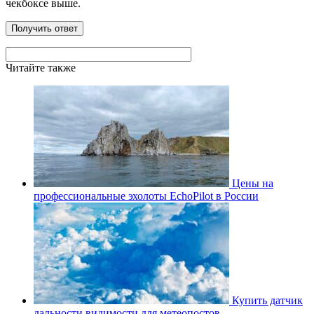
чекбоксе выше.
Читайте также
Цены на
профессиональные эхолоты EchoPilot в России
Купить датчик
дальности видимости для метеопостов