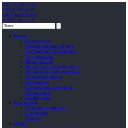
DATCHIKI
.COM
8 (812) 454-0-666
info@datchiki.com
8 (495) 145-73-37
Каталог
Расходомеры
Промышленные датчики
Гидрология и океанология
Гидрогеология
Метеорология
Контроль параметров воды
Лабораторное оборудование
Агрометеорология
Автоматика
Строительный контроль
Безопасность
Uncategorized
База знаний
Отраслевые решения
О приборах
Новости
О нас