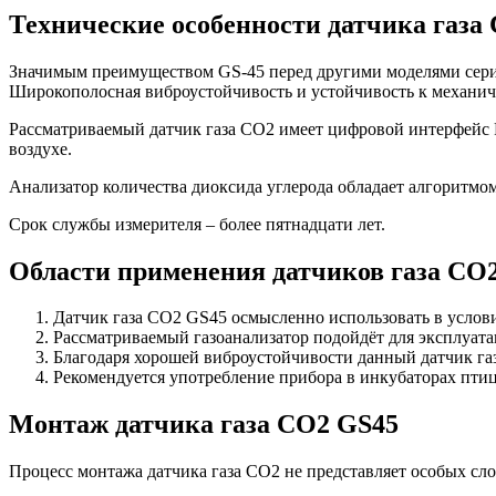
Технические особенности датчика газа
Значимым преимуществом GS-45 перед другими моделями серии
Широкополосная виброустойчивость и устойчивость к механиче
Рассматриваемый датчик газа CO2 имеет цифровой интерфейс R
воздухе.
Анализатор количества диоксида углерода обладает алгоритм
Срок службы измерителя – более пятнадцати лет.
Области применения датчиков газа CO
Датчик газа CO2 GS45 осмысленно использовать в услови
Рассматриваемый газоанализатор подойдёт для эксплуата
Благодаря хорошей виброустойчивости данный датчик газа
Рекомендуется употребление прибора в инкубаторах пти
Монтаж датчика газа CO2 GS45
Процесс монтажа датчика газа CO2 не представляет особых сл