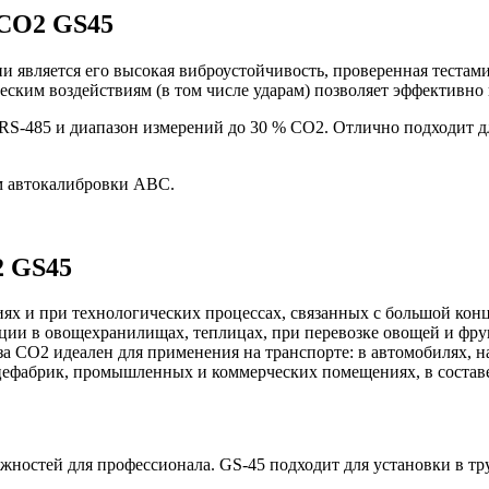
 CO2 GS45
 является его высокая виброустойчивость, проверенная тестам
ским воздействиям (в том числе ударам) позволяет эффективно 
S-485 и диапазон измерений до 30 % СО2. Отлично подходит дл
ом автокалибровки ABC.
2 GS45
ях и при технологических процессах, связанных с большой конц
ции в овощехранилищах, теплицах, при перевозке овощей и фру
 CO2 идеален для применения на транспорте: в автомобилях, на
цефабрик, промышленных и коммерческих помещениях, в состав
ожностей для профессионала. GS-45 подходит для установки в тр