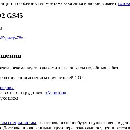
опций и особенностей монтажа заказчика в любой момент
готов
O2 GS45
я:
«Курьер-78»
;
ешения
роекта, рекомендуем ознакомиться с опытом подобных работ.
решения с применением измерителей СО2:
оедов»
;
нелях шахт и рудников
«Аэротон»
;
ухе школ.
шим специалистам
, и доставка изделия будет осуществлена в де
то. Доставка проверенными грузоперевозчиками осуществляется в