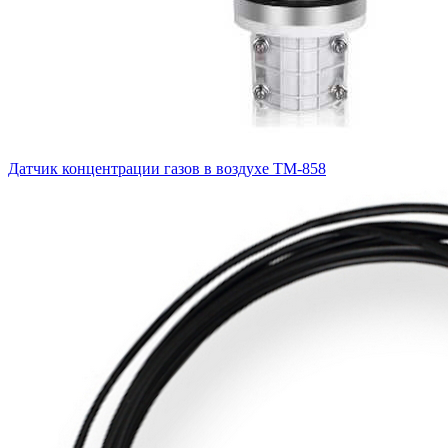
Датчик концентрации газов в воздухе ТМ-858