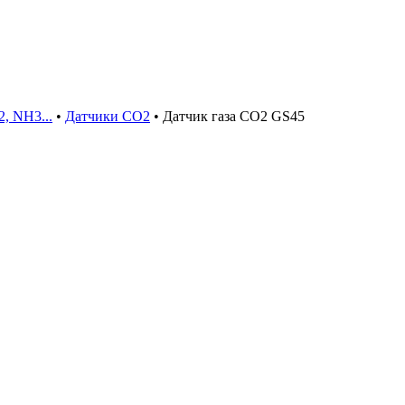
, NH3...
•
Датчики СО2
•
Датчик газа CO2 GS45